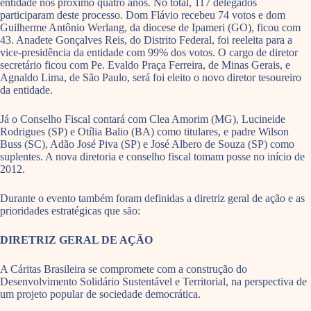
entidade nos próximo quatro anos. No total, 117 delegados
participaram deste processo. Dom Flávio recebeu 74 votos e dom
Guilherme Antônio Werlang, da diocese de Ipameri (GO), ficou com
43. Anadete Gonçalves Reis, do Distrito Federal, foi reeleita para a
vice-presidência da entidade com 99% dos votos. O cargo de diretor
secretário ficou com Pe. Evaldo Praça Ferreira, de Minas Gerais, e
Agnaldo Lima, de São Paulo, será foi eleito o novo diretor tesoureiro
da entidade.
Já o Conselho Fiscal contará com Clea Amorim (MG), Lucineide
Rodrigues (SP) e Otília Balio (BA) como titulares, e padre Wilson
Buss (SC), Adão José Piva (SP) e José Albero de Souza (SP) como
suplentes. A nova diretoria e conselho fiscal tomam posse no início de
2012.
Durante o evento também foram definidas a diretriz geral de ação e as
prioridades estratégicas que são:
DIRETRIZ GERAL DE AÇÃO
A Cáritas Brasileira se compromete com a construção do
Desenvolvimento Solidário Sustentável e Territorial, na perspectiva de
um projeto popular de sociedade democrática.