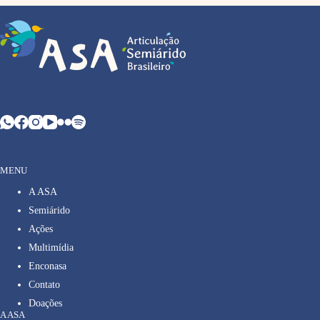
MENU
A ASA
Semiárido
Ações
Multimídia
Enconasa
Contato
Doações
A ASA