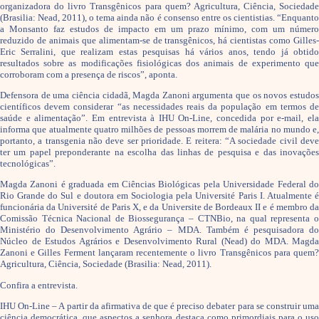
organizadora do livro Transgênicos para quem? Agricultura, Ciência, Sociedade
(Brasilia: Nead, 2011), o tema ainda não é consenso entre os cientistias. “Enquanto
a Monsanto faz estudos de impacto em um prazo mínimo, com um número
reduzido de animais que alimentam-se de transgênicos, há cientistas como Gilles-
Eric Serralini, que realizam estas pesquisas há vários anos, tendo já obtido
resultados sobre as modificações fisiológicas dos animais de experimento que
corroboram com a presença de riscos”, aponta.
Defensora de uma ciência cidadã, Magda Zanoni argumenta que os novos estudos
científicos devem considerar “as necessidades reais da população em termos de
saúde e alimentação”. Em entrevista à IHU On-Line, concedida por e-mail, ela
informa que atualmente quatro milhões de pessoas morrem de malária no mundo e,
portanto, a transgenia não deve ser prioridade. E reitera: “A sociedade civil deve
ter um papel preponderante na escolha das linhas de pesquisa e das inovações
tecnológicas”.
Magda Zanoni é graduada em Ciências Biológicas pela Universidade Federal do
Rio Grande do Sul e doutora em Sociologia pela Université Paris I. Atualmente é
funcionária da Université de Paris X, e da Universite de Bordeaux II e é membro da
Comissão Técnica Nacional de Biossegurança – CTNBio, na qual representa o
Ministério do Desenvolvimento Agrário – MDA. Também é pesquisadora do
Núcleo de Estudos Agrários e Desenvolvimento Rural (Nead) do MDA. Magda
Zanoni e Gilles Ferment lançaram recentemente o livro Transgênicos para quem?
Agricultura, Ciência, Sociedade (Brasilia: Nead, 2011).
Confira a entrevista.
IHU On-Line – A partir da afirmativa de que é preciso debater para se construir uma
ciência democrática, que aspectos a senhora destaca como primordiais para o uso