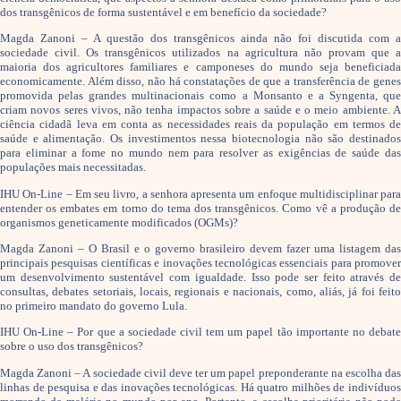
dos transgênicos de forma sustentável e em benefício da sociedade?
Magda Zanoni – A questão dos transgênicos ainda não foi discutida com a
sociedade civil. Os transgênicos utilizados na agricultura não provam que a
maioria dos agricultores familiares e camponeses do mundo seja beneficiada
economicamente. Além disso, não há constatações de que a transferência de genes
promovida pelas grandes multinacionais como a Monsanto e a Syngenta, que
criam novos seres vivos, não tenha impactos sobre a saúde e o meio ambiente. A
ciência cidadã leva em conta as necessidades reais da população em termos de
saúde e alimentação. Os investimentos nessa biotecnologia não são destinados
para eliminar a fome no mundo nem para resolver as exigências de saúde das
populações mais necessitadas.
IHU On-Line – Em seu livro, a senhora apresenta um enfoque multidisciplinar para
entender os embates em torno do tema dos transgênicos. Como vê a produção de
organismos geneticamente modificados (OGMs)?
Magda Zanoni – O Brasil e o governo brasileiro devem fazer uma listagem das
principais pesquisas científicas e inovações tecnológicas essenciais para promover
um desenvolvimento sustentável com igualdade. Isso pode ser feito através de
consultas, debates setoriais, locais, regionais e nacionais, como, aliás, já foi feito
no primeiro mandato do governo Lula.
IHU On-Line – Por que a sociedade civil tem um papel tão importante no debate
sobre o uso dos transgênicos?
Magda Zanoni – A sociedade civil deve ter um papel preponderante na escolha das
linhas de pesquisa e das inovações tecnológicas. Há quatro milhões de indivíduos