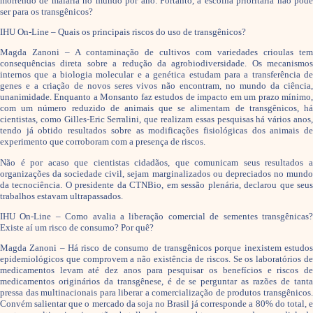
morrendo de malária no mundo por ano. Portanto, a escolha prioritária não pode
ser para os transgênicos?
IHU On-Line – Quais os principais riscos do uso de transgênicos?
Magda Zanoni – A contaminação de cultivos com variedades crioulas tem
consequências direta sobre a redução da agrobiodiversidade. Os mecanismos
internos que a biologia molecular e a genética estudam para a transferência de
genes e a criação de novos seres vivos não encontram, no mundo da ciência,
unanimidade. Enquanto a Monsanto faz estudos de impacto em um prazo mínimo,
com um número reduzido de animais que se alimentam de transgênicos, há
cientistas, como Gilles-Eric Serralini, que realizam essas pesquisas há vários anos,
tendo já obtido resultados sobre as modificações fisiológicas dos animais de
experimento que corroboram com a presença de riscos.
Não é por acaso que cientistas cidadãos, que comunicam seus resultados a
organizações da sociedade civil, sejam marginalizados ou depreciados no mundo
da tecnociência. O presidente da CTNBio, em sessão plenária, declarou que seus
trabalhos estavam ultrapassados.
IHU On-Line – Como avalia a liberação comercial de sementes transgênicas?
Existe aí um risco de consumo? Por quê?
Magda Zanoni – Há risco de consumo de transgênicos porque inexistem estudos
epidemiológicos que comprovem a não existência de riscos. Se os laboratórios de
medicamentos levam até dez anos para pesquisar os benefícios e riscos de
medicamentos originários da transgênese, é de se perguntar as razões de tanta
pressa das multinacionais para liberar a comercialização de produtos transgênicos.
Convém salientar que o mercado da soja no Brasil já corresponde a 80% do total, e