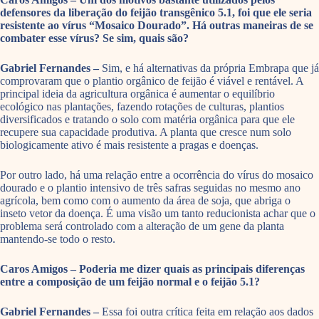
defensores da liberação do feijão transgênico 5.1, foi que ele seria
resistente ao vírus “Mosaico Dourado”. Há outras maneiras de se
combater esse vírus? Se sim, quais são?
Gabriel Fernandes –
Sim, e há alternativas da própria Embrapa que já
comprovaram que o plantio orgânico de feijão é viável e rentável. A
principal ideia da agricultura orgânica é aumentar o equilíbrio
ecológico nas plantações, fazendo rotações de culturas, plantios
diversificados e tratando o solo com matéria orgânica para que ele
recupere sua capacidade produtiva. A planta que cresce num solo
biologicamente ativo é mais resistente a pragas e doenças.
Por outro lado, há uma relação entre a ocorrência do vírus do mosaico
dourado e o plantio intensivo de três safras seguidas no mesmo ano
agrícola, bem como com o aumento da área de soja, que abriga o
inseto vetor da doença. É uma visão um tanto reducionista achar que o
problema será controlado com a alteração de um gene da planta
mantendo-se todo o resto.
Caros Amigos – Poderia me dizer quais as principais diferenças
entre a composição de um feijão normal e o feijão 5.1?
Gabriel Fernandes –
Essa foi outra crítica feita em relação aos dados