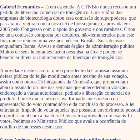
Gabriel Fernandes –
Já era esperada. A CTNBio nunca recusou um
pedido de liberação comercial de transgênico. Uma vitória das
empresas de biotecnologia dotou essa comissão de superpoderes, que
passaram a vigorar com a nova lei de biossegurança, aprovada em
2005 pelo Congresso com o apoio do governo e dos ruralistas. Criou-
se uma comissão composta por doutores, não-remunerados para este
fim, que se reúnem uma vez por mês em Brasília. Suas decisões
enquadram Ibama, Anvisa e demais órgãos da administração pública.
Muitos de seus integrantes fazem pesquisa na área e podem se
beneficiar direta ou indiretamente da liberação de transgênicos.
A novidade neste caso foi que o presidente da Comissão assumiu
defesa pública do feijão modificado antes mesmo de sua votação,
assim como outros 15 integrantes da Comissão, que promoveram
abaixo-assinado on-line nas semanas que antecederam a votação,
endereçado a várias autoridades, pedindo a liberação comercial do
produto. Parece que o juízo estava formado antes mesmo da
apresentação do voto contraditório e da conclusão do processo. A lei,
entretanto, impede de votar aqueles que possuam envolvimento pessoal
ou profissional com a matéria. O feijão foi aprovado com exatos 15
votos. Pedimos ao Ministério Público que avalie a ocorrência de
conflito de interesses neste caso.
Caros Amigos – Um dos motivos bastante utilizados pelos