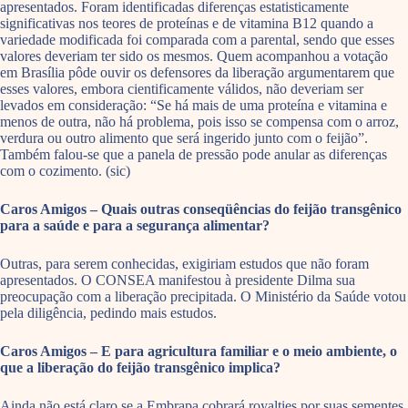
apresentados. Foram identificadas diferenças estatisticamente
significativas nos teores de proteínas e de vitamina B12 quando a
variedade modificada foi comparada com a parental, sendo que esses
valores deveriam ter sido os mesmos. Quem acompanhou a votação
em Brasília pôde ouvir os defensores da liberação argumentarem que
esses valores, embora cientificamente válidos, não deveriam ser
levados em consideração: “Se há mais de uma proteína e vitamina e
menos de outra, não há problema, pois isso se compensa com o arroz,
verdura ou outro alimento que será ingerido junto com o feijão”.
Também falou-se que a panela de pressão pode anular as diferenças
com o cozimento. (sic)
Caros Amigos – Quais outras conseqüências do feijão transgênico
para a saúde e para a segurança alimentar?
Outras, para serem conhecidas, exigiriam estudos que não foram
apresentados. O CONSEA manifestou à presidente Dilma sua
preocupação com a liberação precipitada. O Ministério da Saúde votou
pela diligência, pedindo mais estudos.
Caros Amigos – E para agricultura familiar e o meio ambiente, o
que a liberação do feijão transgênico implica?
Ainda não está claro se a Embrapa cobrará royalties por suas sementes,