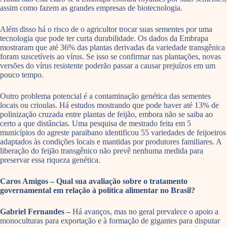
assim como fazem as grandes empresas de biotecnologia.
Além disso há o risco de o agricultor trocar suas sementes por uma
tecnologia que pode ter curta durabilidade. Os dados da Embrapa
mostraram que até 36% das plantas derivadas da variedade transgênica
foram suscetíveis ao vírus. Se isso se confirmar nas plantações, novas
versões do vírus resistente poderão passar a causar prejuízos em um
pouco tempo.
Outro problema potencial é a contaminação genética das sementes
locais ou crioulas. Há estudos mostrando que pode haver até 13% de
polinização cruzada entre plantas de feijão, embora não se saiba ao
certo a que distâncias. Uma pesquisa de mestrado feita em 5
municípios do agreste paraibano identificou 55 variedades de feijoeiros
adaptados às condições locais e mantidas por produtores familiares. A
liberação do feijão transgênico não prevê nenhuma medida para
preservar essa riqueza genética.
Caros Amigos – Qual sua avaliação sobre o tratamento
governamental em relação à política alimentar no Brasil?
Gabriel Fernandes –
Há avanços, mas no geral prevalece o apoio a
monoculturas para exportação e à formação de gigantes para disputar