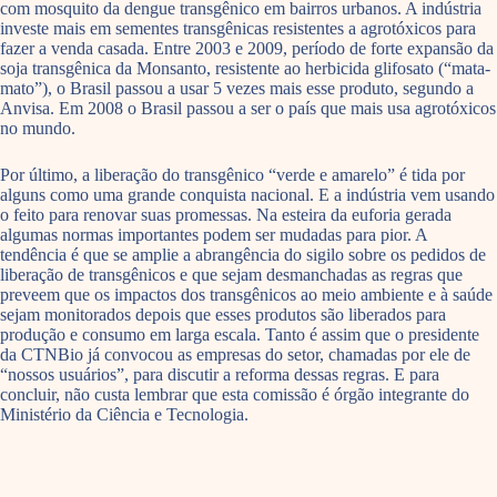
com mosquito da dengue transgênico em bairros urbanos. A indústria
investe mais em sementes transgênicas resistentes a agrotóxicos para
fazer a venda casada. Entre 2003 e 2009, período de forte expansão da
soja transgênica da Monsanto, resistente ao herbicida glifosato (“mata-
mato”), o Brasil passou a usar 5 vezes mais esse produto, segundo a
Anvisa. Em 2008 o Brasil passou a ser o país que mais usa agrotóxicos
no mundo.
Por último, a liberação do transgênico “verde e amarelo” é tida por
alguns como uma grande conquista nacional. E a indústria vem usando
o feito para renovar suas promessas. Na esteira da euforia gerada
algumas normas importantes podem ser mudadas para pior. A
tendência é que se amplie a abrangência do sigilo sobre os pedidos de
liberação de transgênicos e que sejam desmanchadas as regras que
preveem que os impactos dos transgênicos ao meio ambiente e à saúde
sejam monitorados depois que esses produtos são liberados para
produção e consumo em larga escala. Tanto é assim que o presidente
da CTNBio já convocou as empresas do setor, chamadas por ele de
“nossos usuários”, para discutir a reforma dessas regras. E para
concluir, não custa lembrar que esta comissão é órgão integrante do
Ministério da Ciência e Tecnologia.