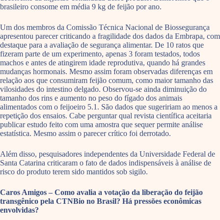
brasileiro consome em média 9 kg de feijão por ano.
Um dos membros da Comissão Técnica Nacional de Biossegurança
apresentou parecer criticando a fragilidade dos dados da Embrapa, com
destaque para a avaliação de segurança alimentar. De 10 ratos que
fizeram parte de um experimento, apenas 3 foram testados, todos
machos e antes de atingirem idade reprodutiva, quando há grandes
mudanças hormonais. Mesmo assim foram observadas diferenças em
relação aos que consumiram feijão comum, como maior tamanho das
vilosidades do intestino delgado. Observou-se ainda diminuição do
tamanho dos rins e aumento no peso do fígado dos animais
alimentados com o feijoeiro 5.1. São dados que sugeririam ao menos a
repetição dos ensaios. Cabe perguntar qual revista científica aceitaria
publicar estudo feito com uma amostra que sequer permite análise
estatística. Mesmo assim o parecer crítico foi derrotado.
Além disso, pesquisadores independentes da Universidade Federal de
Santa Catarina criticaram o fato de dados indispensáveis à análise de
risco do produto terem sido mantidos sob sigilo.
Caros Amigos – Como avalia a votação da liberação do feijão
transgênico pela CTNBio no Brasil? Há pressões econômicas
envolvidas?