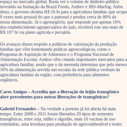
espaço no mercado global. Basta ver o volume de dinheiro público
investido na formação da Brazil Foods, Ambev e JBS-Marfrig. Além
disso, o governo destina R$ 16 bi para a agricultura familiar, que ocupa
9 vezes mais pessoal do que a patronal e produz cerca de 80% da
nossa alimentação. Já o agronegócio, que responde por apenas 16%
dos estabelecimento agropecuários do país, receberá este ano mais de
R$ 107 bi via plano agrícola e pecuário.
Os avanços dizem respeito a políticas de valorização da produção
familiar que vêm fomentando práticas agroecológicas, como o
Programa de Aquisição de Alimentos e o Programa Nacional de
Alimentação Escolar. Ambos vêm criando importantes mercados para a
agricultura familiar, sendo que o da merenda determina que pelo menos
30% da alimentação servida nas escolas da rede pública venham da
agricultura familiar da região, com preferência para alimentos
orgânicos.
Caros Amigos – Acredita que a liberação do feijão transgênico
abre precedentes para outras liberações de transgênicos?
Gabriel Fernandes –
Na verdade a porteira já foi aberta há mais
tempo. Entre 2008 e 2011 foram liberados 29 tipos de sementes
transgênicas, entre soja, milho e algodão, mais 10 vacinas de uso
veterinário, uma levedura para produção de agrocombustível e testes