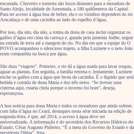
encanada. Chuveiro e torneira são luxos distantes para a moradora de
Santo Aleijo, localidade de Amontada, a 180 quilômetros da Capital.
Para ter acesso à água boa de beber, ela e os vizinhos dependem do rio
Aracatiaçu e de uma cacimba ao lado do espelho d’água.
Por isso, dia sim, dia não, a rotina da dona de casa inclui organizar os
galões d’água em cima da carroça e, guiada pela jumenta Judite, seguir
na estrada de terra até a margem do rio. No dia em que a equipe do O
POVO acompanhou o silencioso trajeto, a filha Luzinete e o neto João
eram companhia na busca por água.
São duas “viagens”. Primeiro, o rio dá a água usada para lavar roupas,
aguar as plantas. Em seguida, a família retorna e, lentamente, Luzinete
enche os galões com a água que brota da cacimba. É o líquido que será
bebida e comida de dona Maria e dos três netos. “Se tivesse uma
cisterna aqui, estaria cheia porque o inverno foi bom”, deseja,
esperançosa.
A boa notícia para dona Maria e todos os moradores que ainda sofrem
com falta d’água no Ceará, destaques nesta série iniciada na edição de
segunda-feira, é que, até 2014, o acesso à água deve ser
universalizado. A informação é do secretário dos Recursos Hídricos do
Estado, César Augusto Pinheiro. “É a meta do Governo do Estado e da
presidenta Dilma”, frisa.