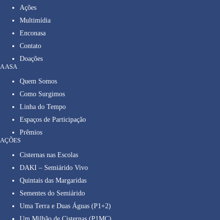
Ações
Multimídia
Enconasa
Contato
Doações
A ASA
Quem Somos
Como Surgimos
Linha do Tempo
Espaços de Participação
Prêmios
AÇÕES
Cisternas nas Escolas
DAKI – Semiárido Vivo
Quintais das Margaridas
Sementes do Semiárido
Uma Terra e Duas Águas (P1+2)
Um Milhão de Cisternas (P1MC)