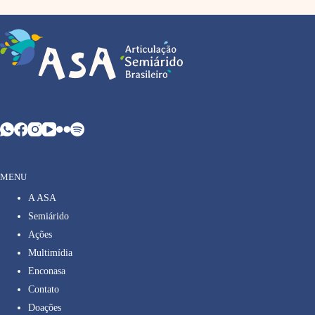
MENU
A ASA
Semiárido
Ações
Multimídia
Enconasa
Contato
Doações