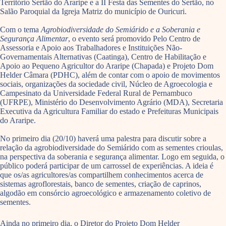
Território Sertão do Araripe e a II Festa das Sementes do Sertão, no
Salão Paroquial da Igreja Matriz do município de Ouricuri.
Com o tema
Agrobiodiversidade do Semiárido e a Soberania e
Segurança Alimentar
, o evento será promovido Pelo Centro de
Assessoria e Apoio aos Trabalhadores e Instituições Não-
Governamentais Alternativas (Caatinga), Centro de Habilitação e
Apoio ao Pequeno Agricultor do Araripe (Chapada) e Projeto Dom
Helder Câmara (PDHC), além de contar com o apoio de movimentos
sociais, organizações da sociedade civil, Núcleo de Agroecologia e
Campesinato da Universidade Federal Rural de Pernambuco
(UFRPE), Ministério do Desenvolvimento Agrário (MDA), Secretaria
Executiva da Agricultura Familiar do estado e Prefeituras Municipais
do Araripe.
No primeiro dia (20/10) haverá uma palestra para discutir sobre a
relação da agrobiodiversidade do Semiárido com as sementes crioulas,
na perspectiva da soberania e segurança alimentar. Logo em seguida, o
público poderá participar de um carrossel de experiências. A ideia é
que os/as agricultores/as compartilhem conhecimentos acerca de
sistemas agroflorestais, banco de sementes, criação de caprinos,
algodão em consórcio agroecológico e armazenamento coletivo de
sementes.
Ainda no primeiro dia, o Diretor do Projeto Dom Helder