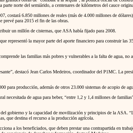
a parte norte del semiárido, a centenares de kilómetros del cauce origina
, costará 6.850 millones de reales (más de 4.000 millones de dólares) 
 prevé para 2015 el fin de las obras.
ribuir un millón de cisternas, que ASA había fijado para 2008.
nque representó la mayor parte del aporte financiero para construir las 3
comprende las familias más pobres y vulnerables a la falta de agua, no 
resante”, destacó Jean Carlos Medeiros, coordinador del P1MC. La presid
0 para producción, además de otros 23.000 sistemas de acopio de agua 
 rural necesitada de agua para beber, “entre 1,2 y 1,4 millones de fami
s del gobierno y la capacidad de movilización y principios de la ASA. 
, que destina el recurso a la producción agrícola.
cciona a los beneficiados, que deben prestar una contrapartida en trabaj