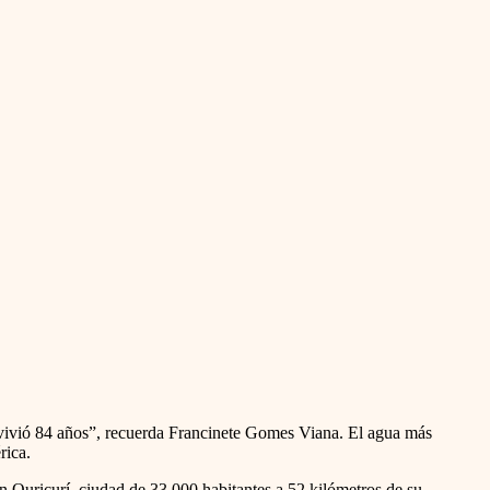
vivió 84 años”, recuerda Francinete Gomes Viana. El agua más
rica.
 en Ouricurí, ciudad de 33.000 habitantes a 52 kilómetros de su