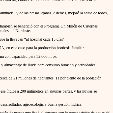
taminada” y de las presas lejanas. Además, mejoró la salud de todos,
y también se benefició con el Programa Un Millón de Cisternas
iales del Nordeste.
ue la llevaban “al hospital cada 15 días”.
SA, en este caso para la producción hortícola familiar.
rna con capacidad para 52.000 litros.
n y almacenaje de lluvia para consumo humano y actividades
rca de 21 millones de habitantes, 11 por ciento de la población
e índice a 200 milímetros en algunas partes, y las lluvias se
 desarrolladas, agroecología y buena gestión hídrica.
ucción de presas que llegó al extremo con la transposición de aguas del