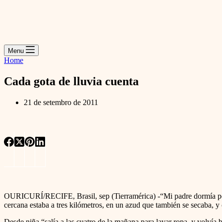
Menu
Home
Cada gota de lluvia cuenta
21 de setembro de 2011
OURICURÍ/RECIFE, Brasil, sep (Tierramérica) -“Mi padre dormía poco
cercana estaba a tres kilómetros, en un azud que también se secaba, y o
Desde niña “salía a las cuatro de la mañana para lavar ropa, y volvía 