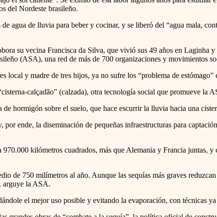
s del Nordeste brasileño.
de agua de lluvia para beber y cocinar, y se liberó del “agua mala, con
robora su vecina Francisca da Silva, que vivió sus 49 años en Laginha 
sileño (ASA), una red de más de 700 organizaciones y movimientos soc
s local y madre de tres hijos, ya no sufre los “problema de estómago” q
 “cisterna-calçadão” (calzada), otra tecnología social que promueve la A
de hormigón sobre el suelo, que hace escurrir la lluvia hacia una ciste
por ende, la diseminación de pequeñas infraestructuras para captació
a 970.000 kilómetros cuadrados, más que Alemania y Francia juntas, y ce
dio de 750 milímetros al año. Aunque las sequías más graves reduzcan es
í, arguye la ASA.
dándole el mejor uso posible y evitando la evaporación, con técnicas ya
as grandes obras de “combate a la sequía”, la política oficial de constr