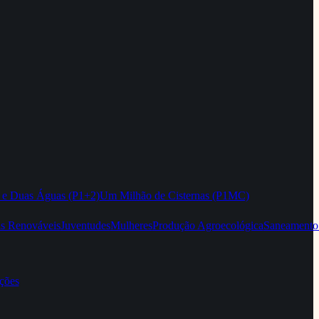
 e Duas Águas (P1+2)
Um Milhão de Cisternas (P1MC)
as Renováveis
Juventudes
Mulheres
Produção Agroecológica
Saneamento
ções