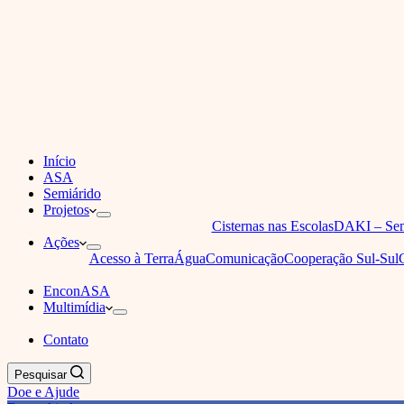
Início
ASA
Semiárido
Projetos
Cisternas nas Escolas
DAKI – Sem
Ações
Acesso à Terra
Água
Comunicação
Cooperação Sul-Sul
EnconASA
Multimídia
Contato
Pesquisar
Doe e Ajude