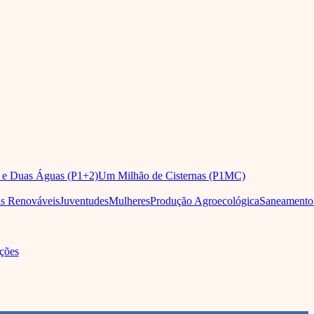
 e Duas Águas (P1+2)
Um Milhão de Cisternas (P1MC)
as Renováveis
Juventudes
Mulheres
Produção Agroecológica
Saneamento
ções