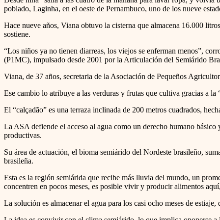
poblado, Laginha, en el oeste de Pernambuco, uno de los nueve estado
Hace nueve años, Viana obtuvo la cisterna que almacena 16.000 litros 
sostiene.
“Los niños ya no tienen diarreas, los viejos se enferman menos”, cor
(P1MC), impulsado desde 2001 por la Articulación del Semiárido Bra
Viana, de 37 años, secretaria de la Asociación de Pequeños Agricultore
Ese cambio lo atribuye a las verduras y frutas que cultiva gracias a la
El “calçadão” es una terraza inclinada de 200 metros cuadrados, hecha 
La ASA defiende el acceso al agua como un derecho humano básico y, 
productivas.
Su área de actuación, el bioma semiárido del Nordeste brasileño, sum
brasileña.
Esta es la región semiárida que recibe más lluvia del mundo, un prome
concentren en pocos meses, es posible vivir y producir alimentos aqu
La solución es almacenar el agua para los casi ocho meses de estiaje, 
La idea es convivir con el clima semiárido, lo que implica oponerse a l