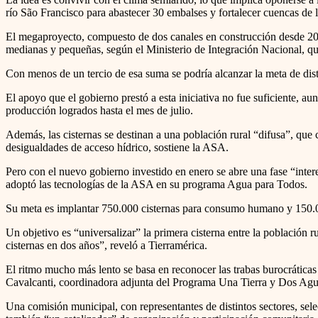
río São Francisco para abastecer 30 embalses y fortalecer cuencas de l
El megaproyecto, compuesto de dos canales en construcción desde 2007
medianas y pequeñas, según el Ministerio de Integración Nacional, que
Con menos de un tercio de esa suma se podría alcanzar la meta de dist
El apoyo que el gobierno prestó a esta iniciativa no fue suficiente, au
producción logrados hasta el mes de julio.
Además, las cisternas se destinan a una población rural “difusa”, que 
desigualdades de acceso hídrico, sostiene la ASA.
Pero con el nuevo gobierno investido en enero se abre una fase “inte
adoptó las tecnologías de la ASA en su programa Agua para Todos.
Su meta es implantar 750.000 cisternas para consumo humano y 150.00
Un objetivo es “universalizar” la primera cisterna entre la población
cisternas en dos años”, reveló a Tierramérica.
El ritmo mucho más lento se basa en reconocer las trabas burocrática
Cavalcanti, coordinadora adjunta del Programa Una Tierra y Dos Aguas
Una comisión municipal, con representantes de distintos sectores, sele