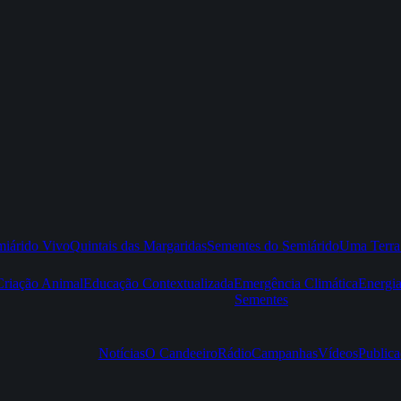
iárido Vivo
Quintais das Margaridas
Sementes do Semiárido
Uma Terra
Criação Animal
Educação Contextualizada
Emergência Climática
Energi
Sementes
Notícias
O Candeeiro
Rádio
Campanhas
Vídeos
Publica