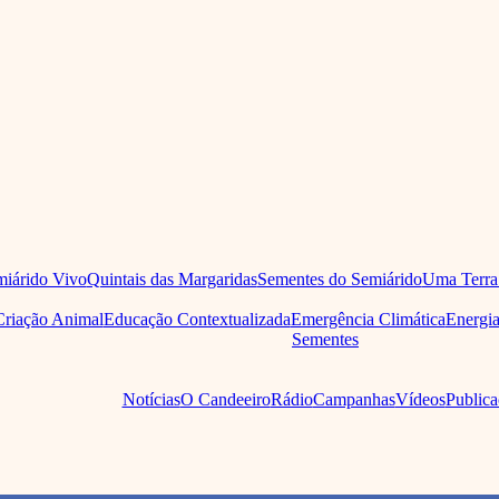
iárido Vivo
Quintais das Margaridas
Sementes do Semiárido
Uma Terra
Criação Animal
Educação Contextualizada
Emergência Climática
Energi
Sementes
Notícias
O Candeeiro
Rádio
Campanhas
Vídeos
Publica