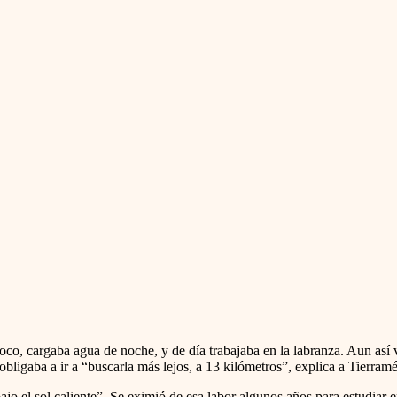
, cargaba agua de noche, y de día trabajaba en la labranza. Aun así 
bligaba a ir a “buscarla más lejos, a 13 kilómetros”, explica a Tierramé
bajo el sol caliente”. Se eximió de esa labor algunos años para estudiar