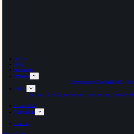
Início
ASA
Semiárido
Projetos
Cisternas nas Escolas
DAKI – Sem
Ações
Acesso à Terra
Água
Comunicação
Cooperação Sul-Sul
EnconASA
Multimídia
Contato
Doe e Ajude