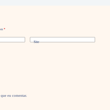
com
*
Site
 que eu comentar.