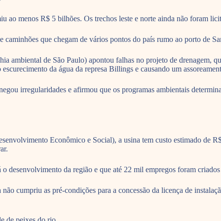
iu ao menos R$ 5 bilhões. Os trechos leste e norte ainda não foram lici
e caminhões que chegam de vários pontos do país rumo ao porto de San
nhia ambiental de São Paulo) apontou falhas no projeto de drenagem, q
escurecimento da água da represa Billings e causando um assoreament
negou irregularidades e afirmou que os programas ambientais determin
volvimento Econômico e Social), a usina tem custo estimado de R$ 3
ar.
á o desenvolvimento da região e que até 22 mil empregos foram criados
 não cumpriu as pré-condições para a concessão da licença de instalaç
e de peixes do rio.