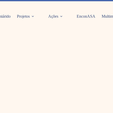
iárido
Projetos
Ações
EnconASA
Multim