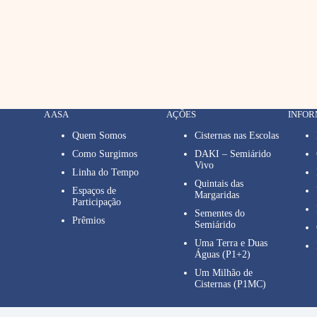
A ASA
AÇÕES
INFO
Quem Somos
Cisternas nas Escolas
Como Surgimos
DAKI – Semiárido
Vivo
Linha do Tempo
Quintais das
Espaços de
Margaridas
Participação
Sementes do
Prêmios
Semiárido
Uma Terra e Duas
Águas (P1+2)
Um Milhão de
Cisternas (P1MC)