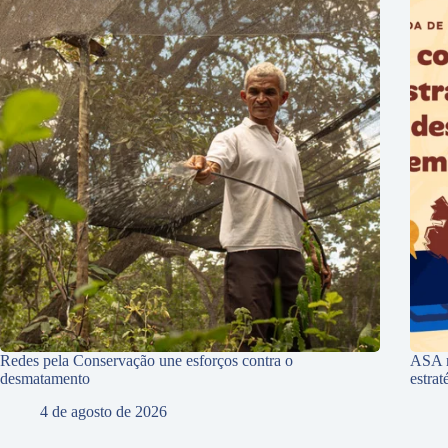
Redes pela Conservação une esforços contra o
ASA r
desmatamento
estra
4 de agosto de 2026