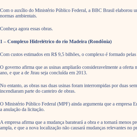
Com o auxílio do Ministério Público Federal, a BBC Brasil elaborou u
normas ambientais.
Conheça agora essas obras.
1 – Complexo Hidrelétrico do rio Madeira (Rondônia)
Com custos estimados em R$ 9,5 bilhões, o complexo é formado pelas
O governo afirma que as usinas ampliarão consideravelmente a oferta na
ano, e que a de Jirau seja concluída em 2013.
No entanto, as obras nas duas usinas foram interrompidas por duas se
incendiaram parte do canteiro de obras.
O Ministério Público Federal (MPF) ainda argumenta que a empresa Energ
a anulação da licitação.
A empresa afirma que a mudança barateará a obra e a tornará menos pre
ampla, e que a nova localização não causará mudanças relevantes no pr