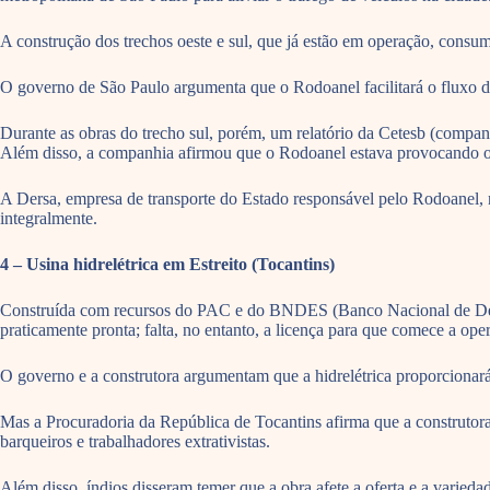
A construção dos trechos oeste e sul, que já estão em operação, consum
O governo de São Paulo argumenta que o Rodoanel facilitará o fluxo d
Durante as obras do trecho sul, porém, um relatório da Cetesb (compa
Além disso, a companhia afirmou que o Rodoanel estava provocando o 
A Dersa, empresa de transporte do Estado responsável pelo Rodoanel, 
integralmente.
4 – Usina hidrelétrica em Estreito (Tocantins)
Construída com recursos do PAC e do BNDES (Banco Nacional de Desen
praticamente pronta; falta, no entanto, a licença para que comece a oper
O governo e a construtora argumentam que a hidrelétrica proporcionar
Mas a Procuradoria da República de Tocantins afirma que a construtora
barqueiros e trabalhadores extrativistas.
Além disso, índios disseram temer que a obra afete a oferta e a variedad