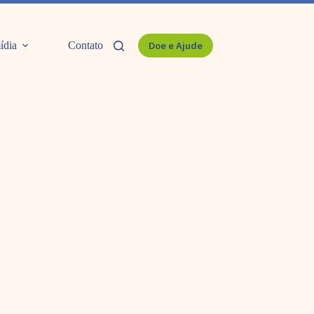
ídia
Contato
Doe e Ajude