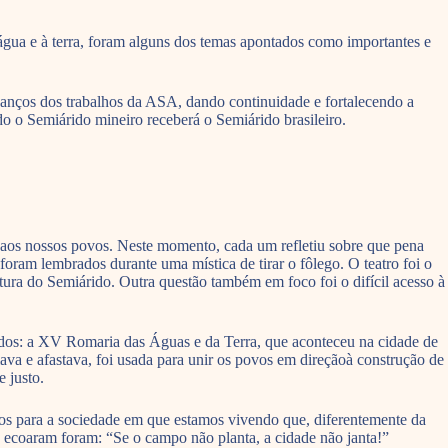
água e à terra, foram alguns dos temas apontados como importantes e
anços dos trabalhos da ASA, dando continuidade e fortalecendo a
 o Semiárido mineiro receberá o Semiárido brasileiro.
ia aos nossos povos. Neste momento, cada um refletiu sobre que pena
oram lembrados durante uma mística de tirar o fôlego. O teatro foi o
itura do Semiárido. Outra questão também em foco foi o difícil acesso à
dos: a XV Romaria das Águas e da Terra, que aconteceu na cidade de
ava e afastava, foi usada para unir os povos em direçãoà construção de
 justo.
os para a sociedade em que estamos vivendo que, diferentemente da
is ecoaram foram: “Se o campo não planta, a cidade não janta!”