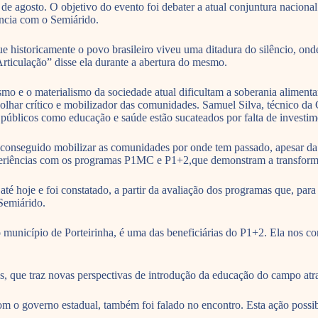
 de agosto. O objetivo do evento foi debater a atual conjuntura nacion
ência com o Semiárido.
historicamente o povo brasileiro viveu uma ditadura do silêncio, onde 
Articulação” disse ela durante a abertura do mesmo.
o e o materialismo da sociedade atual dificultam a soberania alimenta
m olhar crítico e mobilizador das comunidades. Samuel Silva, técnico d
públicos como educação e saúde estão sucateados por falta de investim
nseguido mobilizar as comunidades por onde tem passado, apesar da p
periências com os programas P1MC e P1+2,que demonstram a transformaçã
é hoje e foi constatado, a partir da avaliação dos programas que, para
 Semiárido.
 município de Porteirinha, é uma das beneficiárias do P1+2. Ela nos co
s, que traz novas perspectivas de introdução da educação do campo atr
 governo estadual, também foi falado no encontro. Esta ação possibil