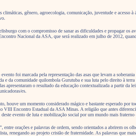
 climáticas, gênero, agroecologia, comunicação, juventude e acesso à 
vo.
lisburgo com o compromisso de sanar as dificuldades e propagar os av
Encontro Nacional da ASA, que será realizado em julho de 2012, quando
 do evento foi marcada pela representação das asas que levam a soberan
 e da comunidade quilombola Gurutuba e sua luta pelo direito à terra f
las apresentaram o resultado da educação contextualizada a partir da le
unicadoras/es.
nto, houve um momento considerado mágico e bastante esperado por to
 do VIII Encontro Estadual da ASA Minas. A religião que antes diferenci
este evento de luta e mobilização social por um mundo mais fraterno e
entre orações e palavras de ordem, sendo orientados a abrirem os olh
lista, renegando ao projeto cristão de fraternidade. As palavras que ma