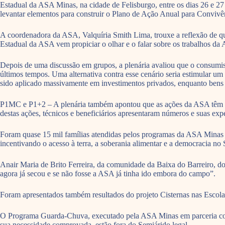
Estadual da ASA Minas, na cidade de Felisburgo, entre os dias 26 e 27
levantar elementos para construir o Plano de Ação Anual para Conviv
A coordenadora da ASA, Valquíria Smith Lima, trouxe a reflexão de que 
Estadual da ASA vem propiciar o olhar e o falar sobre os trabalhos da 
Depois de uma discussão em grupos, a plenária avaliou que o consumism
últimos tempos. Uma alternativa contra esse cenário seria estimular u
sido aplicado massivamente em investimentos privados, enquanto bens 
P1MC e P1+2 – A plenária também apontou que as ações da ASA têm co
destas ações, técnicos e beneficiários apresentaram números e suas ex
Foram quase 15 mil famílias atendidas pelos programas da ASA Minas at
incentivando o acesso à terra, a soberania alimentar e a democracia no
Anair Maria de Brito Ferreira, da comunidade da Baixa do Barreiro, do
agora já secou e se não fosse a ASA já tinha ido embora do campo”.
Foram apresentados também resultados do projeto Cisternas nas Escola
O Programa Guarda-Chuva, executado pela ASA Minas em parceria com o
sua necessidade comprovada, estão fora do Semiárido legal.