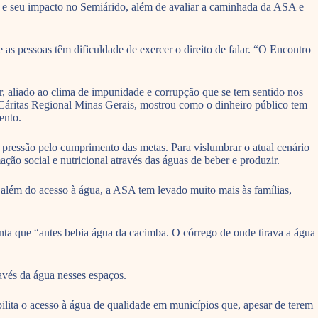
al e seu impacto no Semiárido, além de avaliar a caminhada da ASA e
as pessoas têm dificuldade de exercer o direito de falar. “O Encontro
r, aliado ao clima de impunidade e corrupção que se tem sentido nos
a Cáritas Regional Minas Gerais, mostrou como o dinheiro público tem
ento.
ressão pelo cumprimento das metas. Para vislumbrar o atual cenário
o social e nutricional através das águas de beber e produzir.
 além do acesso à água, a ASA tem levado muito mais às famílias,
nta que “antes bebia água da cacimba. O córrego de onde tirava a água
avés da água nesses espaços.
ita o acesso à água de qualidade em municípios que, apesar de terem