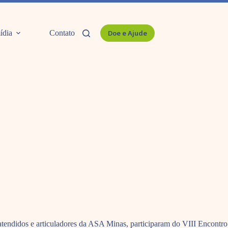
ídia
Contato
Doe e Ajude
s atendidos e articuladores da ASA Minas, participaram do VIII Encontro