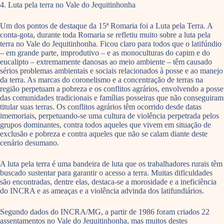
4. Luta pela terra no Vale do Jequitinhonha
Um dos pontos de destaque da 15ª Romaria foi a Luta pela Terra. A
conta-gota, durante toda Romaria se refletiu muito sobre a luta pela
terra no Vale do Jequitinhonha. Ficou claro para todos que o latifúndio
– em grande parte, improdutivo – e as monoculturas do capim e do
eucalipto – extremamente danosas ao meio ambiente – têm causado
sérios problemas ambientais e sociais relacionados à posse e ao manejo
da terra. As marcas do coronelismo e a concentração de terras na
região perpetuam a pobreza e os conflitos agrários, envolvendo a posse
das comunidades tradicionais e famílias posseiras que não conseguiram
titular suas terras. Os conflitos agrários têm ocorrido desde datas
imemoriais, perpetuando-se uma cultura de violência perpetrada pelos
grupos dominantes, contra todos aqueles que vivem em situação de
exclusão e pobreza e contra aqueles que não se calam diante deste
cenário desumano.
A luta pela terra é uma bandeira de luta que os trabalhadores rurais têm
buscado sustentar para garantir o acesso a terra. Muitas dificuldades
são encontradas, dentre elas, destaca-se a morosidade e a ineficiência
do INCRA e as ameaças e a violência advinda dos latifundiários.
Segundo dados do INCRA/MG, a partir de 1986 foram criados 22
assentamentos no Vale do Jequitinhonha, mas muitos destes