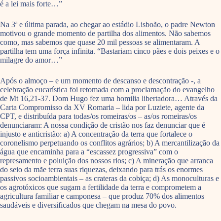
é a lei mais forte…”
Na 3ª e última parada, ao chegar ao estádio Lisboão, o padre Newton
motivou o grande momento de partilha dos alimentos. Não sabemos
como, mas sabemos que quase 20 mil pessoas se alimentaram. A
partilha tem uma força infinita. “Bastariam cinco pães e dois peixes e o
milagre do amor…”
Após o almoço – e um momento de descanso e descontração -, a
celebração eucarística foi retomada com a proclamação do evangelho
de Mt 16,21-37. Dom Hugo fez uma homilia libertadora… Através da
Carta Compromisso da XV Romaria – lida por Luziete, agente da
CPT, e distribuída para todas/os romeiras/os – as/os romeiras/os
denunciaram: A nossa condição de cristão nos faz denunciar que é
injusto e anticristão: a) A concentração da terra que fortalece o
coronelismo perpetuando os conflitos agrários; b) A mercantilização da
água que encaminha para a “escassez progressiva” com o
represamento e poluição dos nossos rios; c) A mineração que arranca
do seio da mãe terra suas riquezas, deixando para trás os enormes
passivos socioambientais – as crateras da cobiça; d) As monoculturas e
os agrotóxicos que sugam a fertilidade da terra e comprometem a
agricultura familiar e camponesa – que produz 70% dos alimentos
saudáveis e diversificados que chegam na mesa do povo.