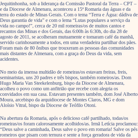
Jequitinhonha, sob a liderança da Comissão Pastoral da Terra – CPT –
e da Diocese de Almenara, aconteceu a 15ª Romaria das águas e da
terra do estado de Minas Gerais. Com o tema “Terra e Água: dádiva de
Deus garantia de vida” e com o lema “Lutas populares a serviço da
vida no campo!”, cerca de 20 mil romeiras/os de muitos cantos e
recantos das Minas e dos Gerais, das 6:00h às 6:30h, do dia 28 de
agosto de 2011, se acolheram mutuamente e tomaram café da manhã,
servido carinhosamente a todos, em uma verdadeira partilhar dos pães.
Foram mais de 80 ônibus que trouxeram as pessoas das comunidades
mais distantes de Almenara, com a graça do Deus da vida, sem
acidentes.
No meio da imensa multidão de romeiras/os estavam freiras, freis,
seminaristas, uns 20 padres e três bispos, também romeiros/as. Dom
Hugo Maria Van Steekelenburg, bispo da Diocese de Almenara,
acolheu o povo como um anfitrião que recebe com alegria os
convidados em sua casa. Estavam presentes também, dom José Alberto
Moura, arcebispo da arquidiocese de Montes Claros, MG e dom
Aloísio Vitral, bispo da Diocese de Teófilo Otoni.
Na abertura da Romaria, após o delicioso café partilhado, todas/os
romeiras/os foram calorosamente acolhidos/as. Irmã Letícia proclamou:
“Deus salve a caminhada, Deus salve o povo em romaria! Salve os pés
romeiros que pisam com ternura e sente a força geradora de vida da