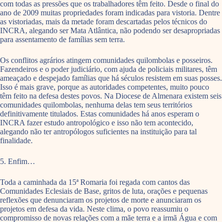
com todas as pressões que os trabalhadores têm feito. Desde o final do
ano de 2009 muitas propriedades foram indicadas para vistoria. Dentre
as vistoriadas, mais da metade foram descartadas pelos técnicos do
INCRA, alegando ser Mata Atlântica, não podendo ser desapropriadas
para assentamento de famílias sem terra.
Os conflitos agrários atingem comunidades quilombolas e posseiros.
Fazendeiros e o poder judiciário, com ajuda de policiais militares, têm
ameaçado e despejado famílias que há séculos resistem em suas posses.
Isso é mais grave, porque as autoridades competentes, muito pouco
têm feito na defesa destes povos. Na Diocese de Almenara existem seis
comunidades quilombolas, nenhuma delas tem seus territórios
definitivamente titulados. Estas comunidades há anos esperam o
INCRA fazer estudo antropológico e isso não tem acontecido,
alegando não ter antropólogos suficientes na instituição para tal
finalidade.
5. Enfim…
Toda a caminhada da 15ª Romaria foi regada com cantos das
Comunidades Eclesiais de Base, gritos de luta, orações e pequenas
reflexões que denunciaram os projetos de morte e anunciaram os
projetos em defesa da vida. Neste clima, o povo reassumiu o
compromisso de novas relações com a mãe terra e a irmã Água e com