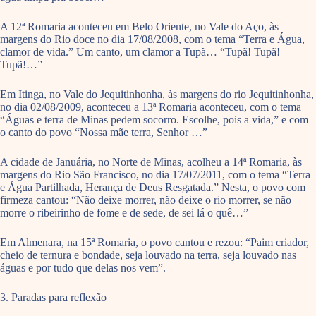
A 12ª Romaria aconteceu em Belo Oriente, no Vale do Aço, às
margens do Rio doce no dia 17/08/2008, com o tema “Terra e Água,
clamor de vida.” Um canto, um clamor a Tupã… “Tupã! Tupã!
Tupã!…”
Em Itinga, no Vale do Jequitinhonha, às margens do rio Jequitinhonha,
no dia 02/08/2009, aconteceu a 13ª Romaria aconteceu, com o tema
“Águas e terra de Minas pedem socorro. Escolhe, pois a vida,” e com
o canto do povo “Nossa mãe terra, Senhor …”
A cidade de Januária, no Norte de Minas, acolheu a 14ª Romaria, às
margens do Rio São Francisco, no dia 17/07/2011, com o tema “Terra
e Água Partilhada, Herança de Deus Resgatada.” Nesta, o povo com
firmeza cantou: “Não deixe morrer, não deixe o rio morrer, se não
morre o ribeirinho de fome e de sede, de sei lá o quê…”
Em Almenara, na 15ª Romaria, o povo cantou e rezou: “Paim criador,
cheio de ternura e bondade, seja louvado na terra, seja louvado nas
águas e por tudo que delas nos vem”.
3. Paradas para reflexão