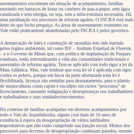
assentamentos encontram em situação de acampamentos, famílias
morando em barracos de lonas ou casebres de pau-a-pique, sem água
canalizada e sem energia, ou seja, sem a infra-estrutura necessária. Há
uma paralisação nos processos de reforma agrária. O INCRA está mais
lento do que bicho preguiça. As áreas de assentamento existentes no
Vale estão praticamente abandonadas pelo INCRA e pelos governos.
A demarcação de lotes e construção de moradias tem sido barrada
pelos órgãos ambientais, tal como IEF – Instituto Estadual de Floresta
– e o Governo de Minas que, com política de implantação de Parques
estaduais, estão infernalizando a vida das comunidades tradicionais e
assentados de reforma agrária. Tem-se aplicado com todo rigor a lei da
Mata Atlântica. Mas, vale lembrar que essa lei só é aplicada com rigor
contra os pobres, porque em favor da parte afortunada toda lei é
flexibilizada, licenças são emitidas para desmatamento, para o plantio
de monoculturas como capim e eucalipto em curtos “processos” de
licenciamento, causando indignação e desesperanças nos trabalhadores
e trabalhadoras e suas entidades/movimentos.
Há centenas de famílias acampadas em diversos acampamentos por
todo o Vale do Jequitinhonha, alguns com mais de 10 anos de
existência à espera da desapropriação de vários latifúndios
improdutivos que não estão cumprindo sua função social. Muitos dos
processos para decretos de desapropriação continuam parados, mesmo