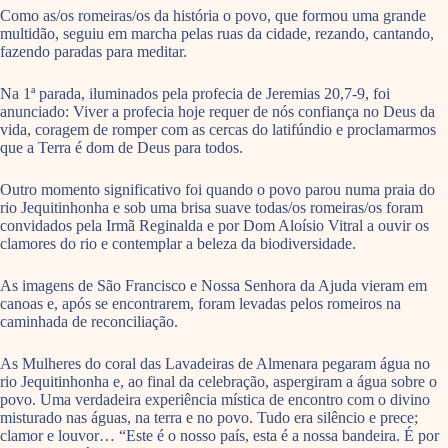
Como as/os romeiras/os da história o povo, que formou uma grande
multidão, seguiu em marcha pelas ruas da cidade, rezando, cantando,
fazendo paradas para meditar.
Na 1ª parada, iluminados pela profecia de Jeremias 20,7-9, foi
anunciado: Viver a profecia hoje requer de nós confiança no Deus da
vida, coragem de romper com as cercas do latifúndio e proclamarmos
que a Terra é dom de Deus para todos.
Outro momento significativo foi quando o povo parou numa praia do
rio Jequitinhonha e sob uma brisa suave todas/os romeiras/os foram
convidados pela Irmã Reginalda e por Dom Aloísio Vitral a ouvir os
clamores do rio e contemplar a beleza da biodiversidade.
As imagens de São Francisco e Nossa Senhora da Ajuda vieram em
canoas e, após se encontrarem, foram levadas pelos romeiros na
caminhada de reconciliação.
As Mulheres do coral das Lavadeiras de Almenara pegaram água no
rio Jequitinhonha e, ao final da celebração, aspergiram a água sobre o
povo. Uma verdadeira experiência mística de encontro com o divino
misturado nas águas, na terra e no povo. Tudo era silêncio e prece;
clamor e louvor… “Este é o nosso país, esta é a nossa bandeira. É por