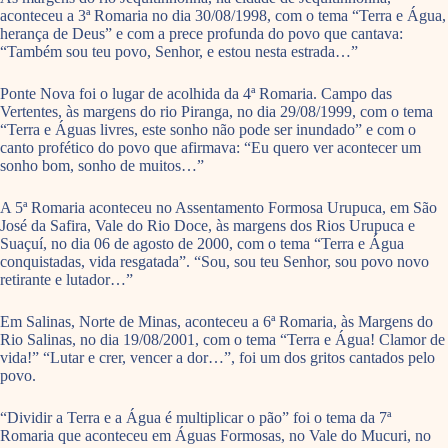
aconteceu a 3ª Romaria no dia 30/08/1998, com o tema “Terra e Água,
herança de Deus” e com a prece profunda do povo que cantava:
“Também sou teu povo, Senhor, e estou nesta estrada…”
Ponte Nova foi o lugar de acolhida da 4ª Romaria. Campo das
Vertentes, às margens do rio Piranga, no dia 29/08/1999, com o tema
“Terra e Águas livres, este sonho não pode ser inundado” e com o
canto profético do povo que afirmava: “Eu quero ver acontecer um
sonho bom, sonho de muitos…”
A 5ª Romaria aconteceu no Assentamento Formosa Urupuca, em São
José da Safira, Vale do Rio Doce, às margens dos Rios Urupuca e
Suaçuí, no dia 06 de agosto de 2000, com o tema “Terra e Água
conquistadas, vida resgatada”. “Sou, sou teu Senhor, sou povo novo
retirante e lutador…”
Em Salinas, Norte de Minas, aconteceu a 6ª Romaria, às Margens do
Rio Salinas, no dia 19/08/2001, com o tema “Terra e Água! Clamor de
vida!” “Lutar e crer, vencer a dor…”, foi um dos gritos cantados pelo
povo.
“Dividir a Terra e a Água é multiplicar o pão” foi o tema da 7ª
Romaria que aconteceu em Águas Formosas, no Vale do Mucuri, no