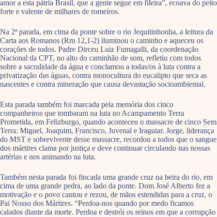
amor a esta pátria Brasil, que a gente segue em fileira”, ecoava do peito
forte e valente de milhares de romeiros.
Na 2ª parada, em cima da ponte sobre o rio Jequitinhonha, a leitura da
Carta aos Romanos (Rm 12,1-2) iluminou o caminho e aqueceu os
corações de todos. Padre Dirceu Luiz Fumagalli, da coordenação
Nacional da CPT, no alto do caminhão de som, refletiu com todos
sobre a sacralidade da água e conclamou a todas/os à luta contra a
privatização das águas, contra monocultura do eucalipto que seca as
nascentes e contra mineração que causa devastação socioambiental.
Esta parada também foi marcada pela memória dos cinco
companheiros que tombaram na luta no Acampamento Terra
Prometida, em Felizburgo, quando aconteceu o massacre de cinco Sem
Terra: Miguel, Joaquim, Francisco, Juvenal e Iraguiar. Jorge, liderança
do MST e sobrevivente desse massacre, recordou a todos que o sangue
dos mártires clama por justiça e deve continuar circulando nas nossas
artérias e nos animando na luta.
Também nesta parada foi fincada uma grande cruz na beira do rio, em
cima de uma grande pedra, ao lado da ponte. Dom José Alberto fez a
motivação e o povo cantou e rezou, de mãos estendidas para a cruz, o
Pai Nosso dos Mártires. “Perdoa-nos quando por medo ficamos
calados diante da morte. Perdoa e destrói os reinos em que a corrupção