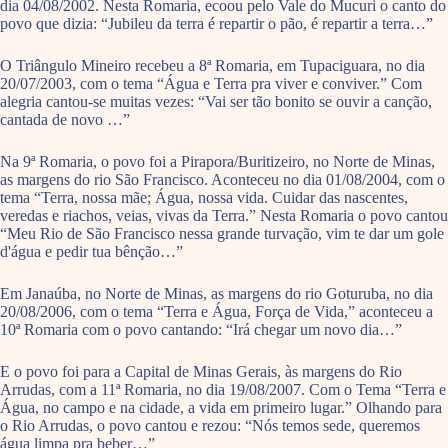
dia 04/08/2002. Nesta Romaria, ecoou pelo Vale do Mucuri o canto do
povo que dizia: “Jubileu da terra é repartir o pão, é repartir a terra…”
O Triângulo Mineiro recebeu a 8ª Romaria, em Tupaciguara, no dia
20/07/2003, com o tema “Água e Terra pra viver e conviver.” Com
alegria cantou-se muitas vezes: “Vai ser tão bonito se ouvir a canção,
cantada de novo …”
Na 9ª Romaria, o povo foi a Pirapora/Buritizeiro, no Norte de Minas,
as margens do rio São Francisco. Aconteceu no dia 01/08/2004, com o
tema “Terra, nossa mãe; Água, nossa vida. Cuidar das nascentes,
veredas e riachos, veias, vivas da Terra.” Nesta Romaria o povo cantou
“Meu Rio de São Francisco nessa grande turvação, vim te dar um gole
d'água e pedir tua bênção…”
Em Janaúba, no Norte de Minas, as margens do rio Goturuba, no dia
20/08/2006, com o tema “Terra e Água, Força de Vida,” aconteceu a
10ª Romaria com o povo cantando: “Irá chegar um novo dia…”
E o povo foi para a Capital de Minas Gerais, às margens do Rio
Arrudas, com a 11ª Romaria, no dia 19/08/2007. Com o Tema “Terra e
Água, no campo e na cidade, a vida em primeiro lugar.” Olhando para
o Rio Arrudas, o povo cantou e rezou: “Nós temos sede, queremos
água limpa pra beber…”