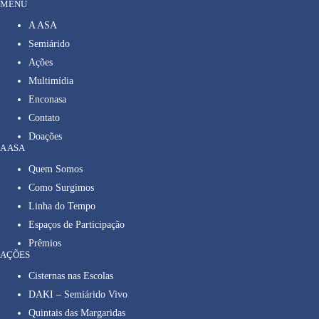
MENU
A ASA
Semiárido
Ações
Multimídia
Enconasa
Contato
Doações
A ASA
Quem Somos
Como Surgimos
Linha do Tempo
Espaços de Participação
Prêmios
AÇÕES
Cisternas nas Escolas
DAKI – Semiárido Vivo
Quintais das Margaridas