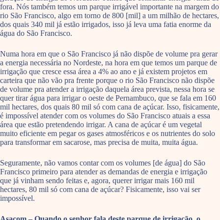
fora. Nós também temos um parque irrigável importante na margem do
rio São Francisco, algo em torno de 800 [mil] a um milhão de hectares,
dos quais 340 mil já estão irrigados, isso já leva uma fatia enorme da
água do São Francisco.
Numa hora em que o São Francisco já não dispõe de volume pra gerar
a energia necessária no Nordeste, na hora em que temos um parque de
irrigação que cresce essa área a 4% ao ano e já existem projetos em
carteira que não vão pra frente porque o rio São Francisco não dispõe
de volume pra atender a irrigação daquela área prevista, nessa hora se
quer tirar água para irrigar o oeste de Pernambuco, que se fala em 160
mil hectares, dos quais 80 mil só com cana de açúcar. Isso, fisicamente,
é impossível atender com os volumes do São Francisco atuais a essa
área que estão pretendendo irrigar. A cana de açúcar é um vegetal
muito eficiente em pegar os gases atmosféricos e os nutrientes do solo
para transformar em sacarose, mas precisa de muita, muita água.
Seguramente, não vamos contar com os volumes [de água] do São
Francisco primeiro para atender as demandas de energia e irrigação
que já vinham sendo feitas e, agora, querer irrigar mais 160 mil
hectares, 80 mil só com cana de açúcar? Fisicamente, isso vai ser
impossível.
Asacom – Quando o senhor fala deste parque de irrigação, o