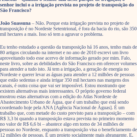
senhor inclui o a irrigação prevista no projeto de transposição do
São Francisco?
João Suassuna
– Não. Porque esta irrigação prevista no projeto de
transposição é no Nordeste Setentrional, é fora da bacia do rio, são 350
mil hectares a mais. Isso só tem a agravar o problema.
Eu tenho estudado a questão da transposição há 16 anos, tenho mais de
80 artigos circulando na internet e no ano de 2010 escrevi um livro
aproveitando todo esse acervo de informação gerado por mim. Falo,
neste livro, sobre as debilidades do São Francisco em oferecer volumes
para atender a tudo isto. Já tem a irrigação, a geração de energia no
Nordeste e querer levar as águas para atender a 12 milhões de pessoas
que estão sedentas e ainda irrigar 350 mil hectares nas margens dos
canais, é outra coisa que vai ser impossível. Estou mostrando que
existem alternativas mais interessantes. O próprio governo federal
mostrou estas alternativas com a edição do Atlas Nordeste de
Abastecimento Urbano de Água, que é um trabalho que está sendo
coordenado hoje pela ANA [Agência Nacional de Águas]. É um
trabalho que, com metade do custo previsto para a transposição – com
R$ 3,3 bi quando a transposição estava prevista no primeiro momento
no valor de R$ 6,6 bi – abastece algo em torno de 34 milhões de
pessoas no Nordeste, enquanto a transposição visa o beneficiamento de
12 milhões de pessoas. É um projeto socialmente mais abrangente. E,