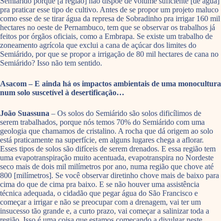
Semiárido porque [a região] não dispõe de volume suficiente [de água]
pra praticar esse tipo de cultivo. Antes de se propor um projeto maluco
como esse de se tirar água da represa de Sobradinho pra irrigar 160 mil
hectares no oeste de Pernambuco, tem que se observar os trabalhos já
feitos por órgãos oficiais, como a Embrapa. Se existe um trabalho de
zoneamento agrícola que exclui a cana de açúcar dos limites do
Semiárido, por que se propor a irrigação de 80 mil hectares de cana no
Semiárido? Isso não tem sentido.
Asacom – E ainda há os impactos ambientais de uma monocultura
num solo suscetível à desertificação…
João Suassuna
– Os solos do Semiárido são solos dificílimos de
serem trabalhados, porque nós temos 70% do Semiárido com uma
geologia que chamamos de cristalino. A rocha que dá origem ao solo
está praticamente na superfície, em alguns lugares chega a aflorar.
Esses tipos de solos são difíceis de serem drenados. E essa região tem
uma evapotranspiração muito acentuada, evapotranspira no Nordeste
seco mais de dois mil milímetros por ano, numa região que chove até
800 [milímetros]. Se você observar diretinho chove mais de baixo para
cima do que de cima pra baixo. E se não houver uma assistência
técnica adequada, o cidadão que pegar água do São Francisco e
começar a irrigar e não se preocupar com a drenagem, vai ter um
insucesso tão grande e, a curto prazo, vai começar a salinizar toda a
região. Isso é uma coisa que estamos começando a divulgar neste