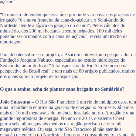
açúcar”.
“O ministro defendeu que essa área por onde vão passar os projetos de
irrigação “é a nova fronteira da cana-de-açúcar e o Semi-árido do
Nordeste atende a lógica da geração do etanol”. Pelos cálculos do
ministério, dos 200 mil hectares a serem irrigados, 100 mil deles
poderão ser ocupados com a cana-de-açúcar.”, revela um trecho da
reportagem.
Para debater sobre esse projeto, a Asacom entrevistou o pesquisador da
Fundação Joaquim Nabuco, especialista no estudo hidrológico do
Semiárido, autor do livro “A transposição do Rio São Francisco na
perspectiva do Brasil real” e tem mais de 80 artigos publicados, muitos
dos quais sobre o projeto de transposição.
O que o senhor acha de plantar cana irrigada no Semiárido?
João Suassuna
– O Rio São Francisco é um rio de múltiplos usos, tem
uma importância enorme na geração de energia no Nordeste. Já temos
mais de 10 mil megawatts de potência instalada no rio. A região é uma
grande importadora de energia. No ano de 2010, o sistema Chesf
gerou seis mil megawatts médios e a região precisou de oito mil
megawatts médios. Ou seja, o rio São Francisco já não atende a
geração de energia do Nordeste. Temos que consumir energia vinda de