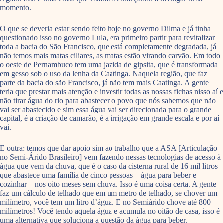
momento.
O que se deveria estar sendo feito hoje no governo Dilma e já tinha
questionado isso no governo Lula, era primeiro partir para revitalizar
toda a bacia do São Francisco, que está completamente degradada, já
não temos mais matas ciliares, as matas estão virando carvão. Em todo
o oeste de Pernambuco tem uma jazida de gipsita, que é transformada
em gesso sob o uso da lenha da Caatinga. Naquela região, que faz
parte da bacia do são Francisco, já não tem mais Caatinga. A gente
teria que prestar mais atenção e investir todas as nossas fichas nisso aí e
não tirar água do rio para abastecer o povo que nós sabemos que não
vai ser abastecido e sim essa água vai ser direcionada para o grande
capital, é a criação de camarão, é a irrigação em grande escala e por aí
vai.
E outra: temos que dar apoio sim ao trabalho que a ASA [Articulação
no Semi-Árido Brasileiro] vem fazendo nessas tecnologias de acesso à
água que vem da chuva, que é o caso da cisterna rural de 16 mil litros
que abastece uma família de cinco pessoas – água para beber e
cozinhar – nos oito meses sem chuva. Isso é uma coisa certa. A gente
faz um cálculo de telhado que em um metro de telhado, se chover um
milímetro, você tem um litro d’água. E no Semiárido chove até 800
milímetros! Você tendo aquela água e acumula no oitão de casa, isso é
uma alternativa que soluciona a questão da água para beber.