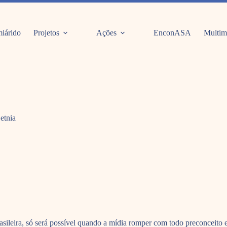
iárido
Projetos
Ações
EnconASA
Multim
 etnia
rasileira, só será possível quando a mídia romper com todo preconceito 