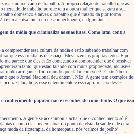
ez mais no mercado de trabalho. A própria relação de trabalho que as
ra o mercado de trabalho porque tem a outra mulher que segura a sua
abalho doméstico é talvez o trabalho que é tratado da pior forma
ntão é uma coisa muito do desconhecimento, da ignorância.
em da mídia que criminaliza as suas lutas. Como lutar contra
 a compreender essa cultura da mídia e estão sabendo trabalhar com
brar que essa mídia os dê espaço. Eles fazem as próprias redes. É por
ntão me parece que eles estão começando a compreender que é possível
 aprenderam tanto, que estão falando com muita propriedade, inclusive
atamar muito arrogante. Todo mundo quer falar com você. E não é bem
estar o que o Jornal Nacional deu ontem”. Não! A gente tem exemplos de
e tocou. Então, hoje, esse entendimento e essa apropriação desses
, o conhecimento popular não é reconhecido como fonte. O que isso
nhecimento. A gente se acostumou a achar que o conhecimento só é
lantas e como elas podem atuar do ponto de vista da saúde e de cura
nça moda da fitoterapia, da homeopatia, nós ‘caímos de joelho’,