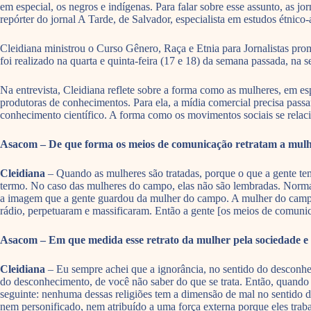
em especial, os negros e indígenas. Para falar sobre esse assunto, a
repórter do jornal A Tarde, de Salvador, especialista em estudos étnico-
Cleidiana ministrou o Curso Gênero, Raça e Etnia para Jornalistas pr
foi realizado na quarta e quinta-feira (17 e 18) da semana passada, 
Na entrevista, Cleidiana reflete sobre a forma como as mulheres, em es
produtoras de conhecimentos. Para ela, a mídia comercial precisa passa
conhecimento científico. A forma como os movimentos sociais se relac
Asacom – De que forma os meios de comunicação retratam a mulh
Cleidiana
– Quando as mulheres são tratadas, porque o que a gente tem 
termo. No caso das mulheres do campo, elas não são lembradas. Norma
a imagem que a gente guardou da mulher do campo. A mulher do campo é
rádio, perpetuaram e massificaram. Então a gente [os meios de comunica
Asacom – Em que medida esse retrato da mulher pela sociedade e p
Cleidiana
– Eu sempre achei que a ignorância, no sentido do desconhec
do desconhecimento, de você não saber do que se trata. Então, quando 
seguinte: nenhuma dessas religiões tem a dimensão de mal no sentido dua
nem personificado, nem atribuído a uma força externa porque eles tra