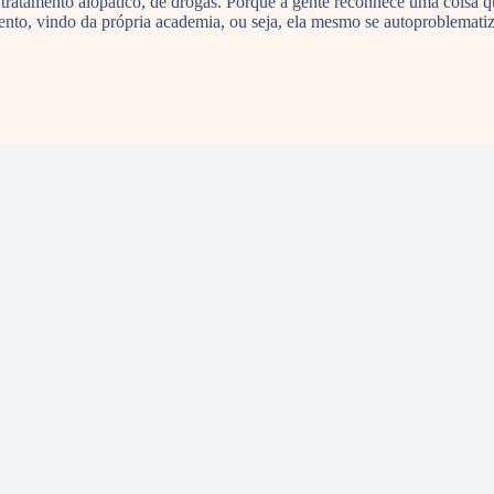
 tratamento alopático, de drogas. Porque a gente reconhece uma coisa q
nto, vindo da própria academia, ou seja, ela mesmo se autoproblematiz