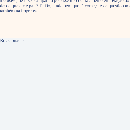
inclusive, de fazer campanha por esse tipo de tratamento em relação ao
desde que ele é país? Então, ainda bem que já começa esse questioname
também na imprensa.
Relacionadas