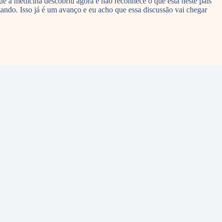
ue a medicina descobriu agora e não reconhece o que está neste país
ando. Isso já é um avanço e eu acho que essa discussão vai chegar