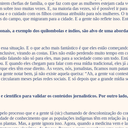
mirem chefias de família, o que faz com que as mulheres estejam cada v
 sobre isso muitas vezes. E, na maioria das vezes, só é possível ir pa
a e o cuidado com os filhos continua atribuído para nós mulheres. O tr
s do campo, que migraram para a cidade. E a gente não reflete isso. E
ais, a exemplo dos quilombolas e índios, são alvo de uma abordag
ssa situação. E o que acho mais fantástico é que eles estão começando
nclusive, virando as costas. Eles não estão perdendo muito tempo em co
s estão falando não só para eles, mas para a sociedade como um todo. E
ou. E quando eles chegam para falar com essa mídia tradicional, eles já
Porque eles têm esse direito. Às vezes, nós, jornalistas, ficamos num p
 a gente notar bem, já não existe aquela queixa: “Ah, a gente vai cont
 circularam meses pelas redes sociais. E só depois que a grande mídia s
ientífico para validar os conteúdos jornalísticos. Por outro lado
elo processo que e a gente tá (sic) chamando de descolonização do co
edade de conhecimento que as populações indígenas têm em relação às p
s plantas. Mas, a gente ignora isso. Agora, quando a medicina vem e la