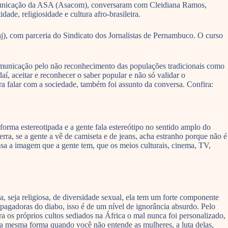
e Comunicação da ASA (Asacom), conversaram com Cleidiana Ramos,
ade, religiosidade e cultura afro-brasileira.
), com parceria do Sindicato dos Jornalistas de Pernambuco. O curso
 comunicação pelo não reconhecimento das populações tradicionais como
í, aceitar e reconhecer o saber popular e não só validar o
a falar com a sociedade, também foi assunto da conversa. Confira:
forma estereotipada e a gente fala estereótipo no sentido amplo do
, se a gente a vê de camiseta e de jeans, acha estranho porque não é
a a imagem que a gente tem, que os meios culturais, cinema, TV,
, seja religiosa, de diversidade sexual, ela tem um forte componente
opagadoras do diabo, isso é de um nível de ignorância absurdo. Pelo
ara os próprios cultos sediados na África o mal nunca foi personalizado,
Da mesma forma quando você não entende as mulheres, a luta delas,