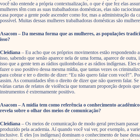
você não entende a própria contextualização, o que é que fez elas assu
mulheres têm com as suas trabalhadoras domésticas, elas não raciocinam
casa porque a gente pode ascender como for, mas a administração da cas
possível. Muitas dessas mulheres trabalhadoras domésticas são mulhere
Asacom – Da mesma forma que as mulheres, as populações tradicion
isso?
Cleidiana
– Eu acho que os próprios movimentos estão respondendo a e
isso, sabendo que senão aparece nela de uma forma, aparece de outra, i
isso que a gente tem as rádios quilombolas e as rádios indígenas. Ele
fazer o uso positivo dessa mesma mídia, que tantas vezes os criminaliz
para cobrar e ter o direito de dizer: “Eu não quero falar com você!”. 
assim. As comunidades têm o direito de dizer que não querem falar. Se
várias cartas de relatos de violência que tomaram proporção depois que
instrumentos é extremamente positivo.
Asacom – A mídia tem como referência o conhecimento acadêmico e c
revela sobre o olhar dos meios de comunicação?
Cleidiana
– Os meios de comunicação de modo geral precisam passar p
produzido pela academia. Aí quando você vai ver, por exemplo, a vari
inclusive. E eles [os indígenas] dominam o conhecimento de base dessa