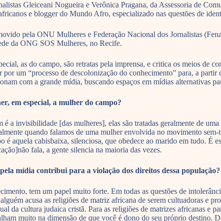
s jornalistas Gleiceani Nogueira e Verônica Pragana, da Assessoria d
africanos e blogger do Mundo Afro, especializado nas questões de identid
omovido pela ONU Mulheres e Federação Nacional dos Jornalistas (Fenaj
na sede da ONG SOS Mulheres, no Recife.
pecial, as do campo, são retratas pela imprensa, e critica os meios de
r por um “processo de descolonização do conhecimento” para, a partir da
ionam com a grande mídia, buscando espaços em mídias alternativas par
er, em especial, a mulher do campo?
é a invisibilidade [das mulheres], elas são tratadas geralmente de uma 
lmente quando falamos de uma mulher envolvida no movimento sem-terra
 aquela cabisbaixa, silenciosa, que obedece ao marido em tudo. É ess
ção]não fala, a gente silencia na maioria das vezes.
ela mídia contribui para a violação dos direitos dessa população?
imento, tem um papel muito forte. Em todas as questões de intolerância
alguém acusa as religiões de matriz africana de serem cultuadoras e pr
l da cultura judaica cristã. Para as religiões de matrizes africanas e p
balham muito na dimensão de que você é dono do seu próprio destino. 