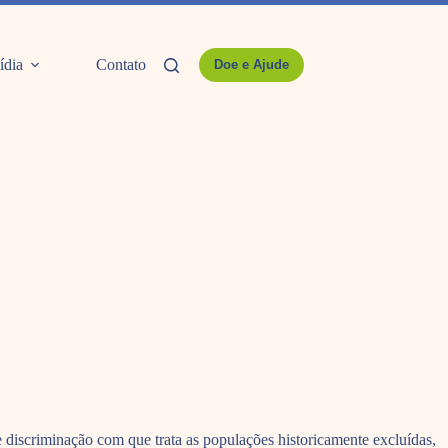
ídia
Contato
Doe e Ajude
e discriminação com que trata as populações historicamente excluídas,