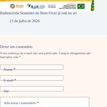
Radionovela Sementes do Bem-Viver já está no ar!
23 de julho de 2026
Deixe um comentário
O seu endereço de e-mail não será publicado.
Campos obrigatórios são
marcados com
*
Nome
*
E-mail
*
Site
Adicionar comentário
*