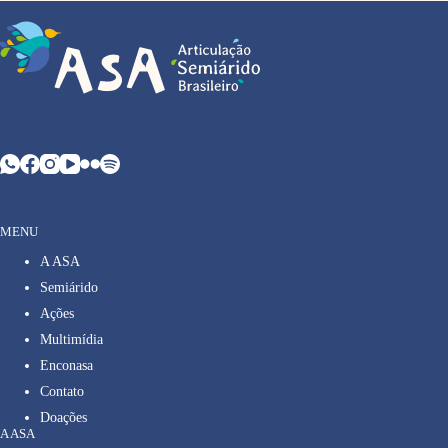
MENU
A ASA
Semiárido
Ações
Multimídia
Enconasa
Contato
Doações
A ASA