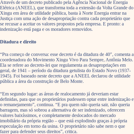
Através de um decreto publicado pela Agência Nacional de Energia
Elétrica (ANEEL), que transforma toda a extensão da Volta Grande do
Xingu em área de utilidade pública, basta à Norte Energia entrar na
Justiça com uma ação de desapropriação contra cada proprietário que
se recusar a aceitar os valores propostos pela empresa. E pronto: a
indenização está paga e os moradores removidos.
Ditadura e direito
“Pra começo de conversa: esse decreto é da ditadura de 40″, comenta a
coordenadora do Movimento Xingu Vivo Para Sempre, Antônia Melo.
Ela se refere ao decreto-lei que regulamenta as desapropriações em
geral, de 1941 – período da ditadura getulista do Estado Novo (1937-
1945). Foi baseado neste decreto que a ANEEL declarou de utilidade
pública a área da construção de Belo Monte.
“Em segundo lugar: as áreas de realocamento já deveriam estar
definidas, para que os proprietários pudessem optar entre indenização e
o remanejamento”, continua. “E pra quem não queria sair, não queria
barragem, mas só sobrou a alternativa de ser indenizado, oferecem
valores baixíssimos, e completamente deslocados do mercado
imobiliário da própria região – que está explodindo graças à própria
especulação em torno da usina. O proprietário não sabe nem o que
fazer para defender seus direitos”, critica.