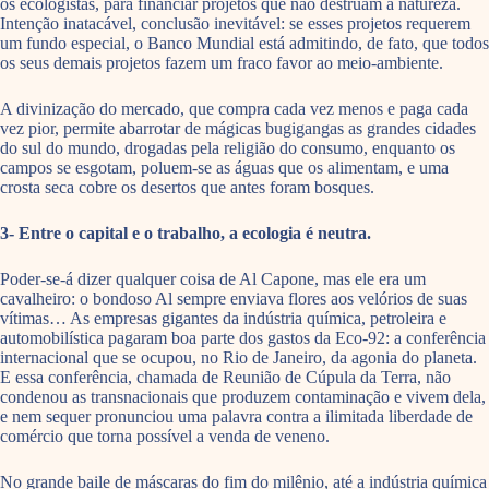
os ecologistas, para financiar projetos que não destruam a natureza.
Intenção inatacável, conclusão inevitável: se esses projetos requerem
um fundo especial, o Banco Mundial está admitindo, de fato, que todos
os seus demais projetos fazem um fraco favor ao meio-ambiente.
A divinização do mercado, que compra cada vez menos e paga cada
vez pior, permite abarrotar de mágicas bugigangas as grandes cidades
do sul do mundo, drogadas pela religião do consumo, enquanto os
campos se esgotam, poluem-se as águas que os alimentam, e uma
crosta seca cobre os desertos que antes foram bosques.
3- Entre o capital e o trabalho, a ecologia é neutra.
Poder-se-á dizer qualquer coisa de Al Capone, mas ele era um
cavalheiro: o bondoso Al sempre enviava flores aos velórios de suas
vítimas… As empresas gigantes da indústria química, petroleira e
automobilística pagaram boa parte dos gastos da Eco-92: a conferência
internacional que se ocupou, no Rio de Janeiro, da agonia do planeta.
E essa conferência, chamada de Reunião de Cúpula da Terra, não
condenou as transnacionais que produzem contaminação e vivem dela,
e nem sequer pronunciou uma palavra contra a ilimitada liberdade de
comércio que torna possível a venda de veneno.
No grande baile de máscaras do fim do milênio, até a indústria química