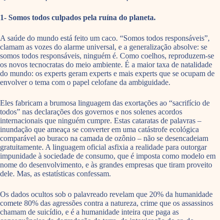
1- Somos todos culpados pela ruína do planeta.
A saúde do mundo está feito um caco. “Somos todos responsáveis”,
clamam as vozes do alarme universal, e a generalização absolve: se
somos todos responsáveis, ninguém é. Como coelhos, reproduzem-se
os novos tecnocratas do meio ambiente. É a maior taxa de natalidade
do mundo: os experts geram experts e mais experts que se ocupam de
envolver o tema com o papel celofane da ambiguidade.
Eles fabricam a brumosa linguagem das exortações ao “sacrifício de
todos” nas declarações dos governos e nos solenes acordos
internacionais que ninguém cumpre. Estas cataratas de palavras –
inundação que ameaça se converter em uma catástrofe ecológica
comparável ao buraco na camada de ozônio – não se desencadeiam
gratuitamente. A linguagem oficial asfixia a realidade para outorgar
impunidade à sociedade de consumo, que é imposta como modelo em
nome do desenvolvimento, e às grandes empresas que tiram proveito
dele. Mas, as estatísticas confessam.
Os dados ocultos sob o palavreado revelam que 20% da humanidade
comete 80% das agressões contra a natureza, crime que os assassinos
chamam de suicídio, e é a humanidade inteira que paga as