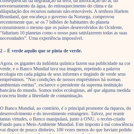
consequências da degradação da terra, da intoxicação do ar, do
envenenamento da água, do enlouquecimento do clima e da
dilapidação dos recursos naturais não-renováveis. A senhora Harlem
Bruntland, que encabeça o governo da Noruega, comprovou
recentemente que, se os 7 bilhões de habitantes do planeta
consumissem o mesmo que os países desenvolvidos do Ocidente,
“faltariam 10 planetas como o nosso para satisfazerem todas as suas
necessidades”. Uma experiência impossível.
2 – É verde aquilo que se pinta de verde.
Agora, os gigantes da indústria química fazem sua publicidade na cor
verde, e o Banco Mundial lava sua imagem, repetindo a palavra
ecologia em cada página de seus informes e tingindo de verde seus
empréstimos. “Nas condições de nossos empréstimos há normas
ambientais estritas”, esclarece o presidente da suprema instituição
bancária do mundo. Somos todos ecologistas, até que alguma medida
concreta limite a liberdade de contaminação.
O Banco Mundial, ao contrário, é o principal promotor da riqueza, do
desenvolvimento e do investimento estrangeiro. Talvez, por reunir
tantas virtudes, o Banco manipulará, junto à ONU, o recém-criado
Fundo para o Meio-Ambiente Mundial. Este imposto à má consciência
vai dispor de pouco dinheiro, 100 vezes menos do que haviam pedido