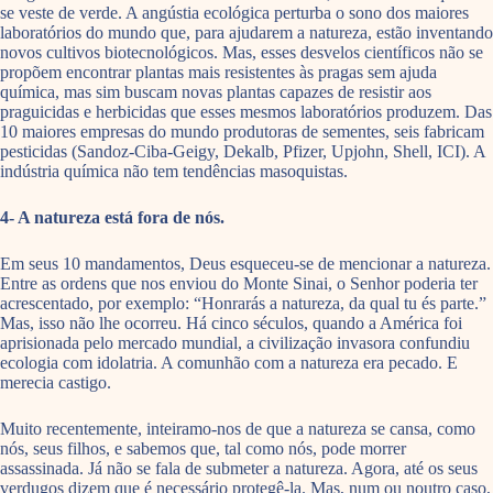
se veste de verde. A angústia ecológica perturba o sono dos maiores
laboratórios do mundo que, para ajudarem a natureza, estão inventando
novos cultivos biotecnológicos. Mas, esses desvelos científicos não se
propõem encontrar plantas mais resistentes às pragas sem ajuda
química, mas sim buscam novas plantas capazes de resistir aos
praguicidas e herbicidas que esses mesmos laboratórios produzem. Das
10 maiores empresas do mundo produtoras de sementes, seis fabricam
pesticidas (Sandoz-Ciba-Geigy, Dekalb, Pfizer, Upjohn, Shell, ICI). A
indústria química não tem tendências masoquistas.
4- A natureza está fora de nós.
Em seus 10 mandamentos, Deus esqueceu-se de mencionar a natureza.
Entre as ordens que nos enviou do Monte Sinai, o Senhor poderia ter
acrescentado, por exemplo: “Honrarás a natureza, da qual tu és parte.”
Mas, isso não lhe ocorreu. Há cinco séculos, quando a América foi
aprisionada pelo mercado mundial, a civilização invasora confundiu
ecologia com idolatria. A comunhão com a natureza era pecado. E
merecia castigo.
Muito recentemente, inteiramo-nos de que a natureza se cansa, como
nós, seus filhos, e sabemos que, tal como nós, pode morrer
assassinada. Já não se fala de submeter a natureza. Agora, até os seus
verdugos dizem que é necessário protegê-la. Mas, num ou noutro caso,