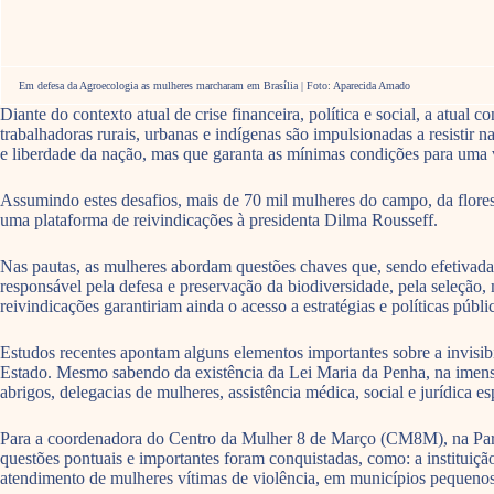
Em defesa da Agroecologia as mulheres marcharam em Brasília | Foto: Aparecida Amado
Diante do contexto atual de crise financeira, política e social, a atual
trabalhadoras rurais, urbanas e indígenas são impulsionadas a resistir
e liberdade da nação, mas que garanta as mínimas condições para uma v
Assumindo estes desafios, mais de 70 mil mulheres do campo, da flores
uma plataforma de reivindicações à presidenta Dilma Rousseff.
Nas pautas, as mulheres abordam questões chaves que, sendo efetivadas,
responsável pela defesa e preservação da biodiversidade, pela seleção,
reivindicações garantiriam ainda o acesso a estratégias e políticas púb
Estudos recentes apontam alguns elementos importantes sobre a invisibi
Estado. Mesmo sabendo da existência da Lei Maria da Penha, na imensa m
abrigos, delegacias de mulheres, assistência médica, social e jurídica es
Para a coordenadora do Centro da Mulher 8 de Março (CM8M), na Para
questões pontuais e importantes foram conquistadas, como: a instituiç
atendimento de mulheres vítimas de violência, em municípios pequenos