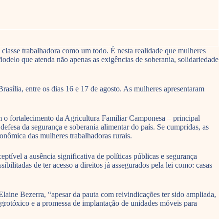
a a classe trabalhadora como um todo. É nesta realidade que mulheres
Modelo que atenda não apenas as exigências de soberania, solidariedade
rasília, entre os dias 16 e 17 de agosto. As mulheres apresentaram
m o fortalecimento da Agricultura Familiar Camponesa – principal
defesa da segurança e soberania alimentar do país. Se cumpridas, as
conômica das mulheres trabalhadoras rurais.
tível a ausência significativa de políticas públicas e segurança
ilitadas de ter acesso a direitos já assegurados pela lei como: casas
ne Bezerra, “apesar da pauta com reivindicações ter sido ampliada,
 agrotóxico e a promessa de implantação de unidades móveis para