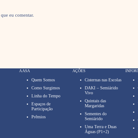
 que eu comentar.
A ASA
AÇÕES
INFO
Quem Somos
Cisternas nas Escolas
Como Surgimos
DAKI – Semiárido
Vivo
Linha do Tempo
Quintais das
Espaços de
Margaridas
Participação
Sementes do
Prêmios
Semiárido
Uma Terra e Duas
Águas (P1+2)