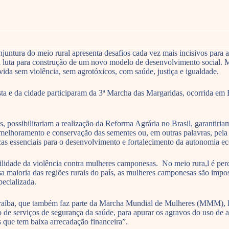
 conjuntura do meio rural apresenta desafios cada vez mais incisivos par
 na luta para construção de um novo modelo de desenvolvimento social. 
ida sem violência, sem agrotóxicos, com saúde, justiça e igualdade.
ta e da cidade participaram da 3ª Marcha das Margaridas, ocorrida em B
 possibilitariam a realização da Reforma Agrária no Brasil, garantiria
 melhoramento e conservação das sementes ou, em outras palavras, pela 
licas essenciais para o desenvolvimento e fortalecimento da autonomia e
lidade da violência contra mulheres camponesas. No meio rura,l é percep
aioria das regiões rurais do país, as mulheres camponesas são impossib
pecializada.
íba, que também faz parte da Marcha Mundial de Mulheres (MMM), Elai
ão de serviços de segurança da saúde, para apurar os agravos do uso de
 que tem baixa arrecadação financeira”.