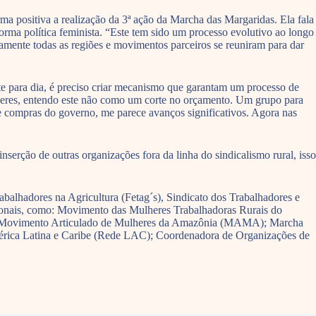
a positiva a realização da 3ª ação da Marcha das Margaridas. Ela fala
rma política feminista. “Este tem sido um processo evolutivo ao longo
camente todas as regiões e movimentos parceiros se reuniram para dar
te para dia, é preciso criar mecanismo que garantam um processo de
lheres, entendo este não como um corte no orçamento. Um grupo para
de compras do governo, me parece avanços significativos. Agora nas
serção de outras organizações fora da linha do sindicalismo rural, isso
alhadores na Agricultura (Fetag´s), Sindicato dos Trabalhadores e
ionais, como: Movimento das Mulheres Trabalhadoras Rurais do
; Movimento Articulado de Mulheres da Amazônia (MAMA); Marcha
érica Latina e Caribe (Rede LAC); Coordenadora de Organizações de