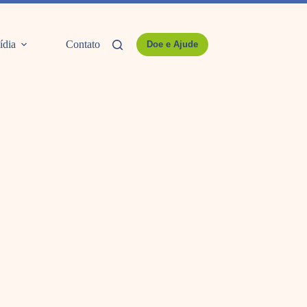
ídia
Contato
Doe e Ajude