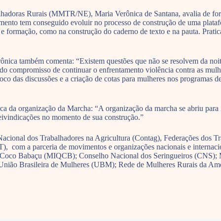
lhadoras Rurais (MMTR/NE), Maria Verônica de Santana, avalia de form
mento tem conseguido evoluir no processo de construção de uma platafo
o e formação, como na construção do caderno de texto e na pauta. Prati
Verônica também comenta: “Existem questões que não se resolvem da noi
ém do compromisso de continuar o enfrentamento violência contra as mu
 foco das discussões e a criação de cotas para mulheres nos programas 
ca da organização da Marcha: “A organização da marcha se abriu para in
 reivindicações no momento de sua construção.”
cional dos Trabalhadores na Agricultura (Contag), Federações dos Trab
), com a parceria de movimentos e organizações nacionais e internac
e Coco Babaçu (MIQCB); Conselho Nacional dos Seringueiros (CNS)
 União Brasileira de Mulheres (UBM); Rede de Mulheres Rurais da Am