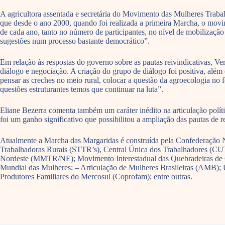
A agricultora assentada e secretária do Movimento das Mulheres Traba
que desde o ano 2000, quando foi realizada a primeira Marcha, o movi
de cada ano, tanto no número de participantes, no nível de mobilizaçã
sugestões num processo bastante democrático”.
Em relação às respostas do governo sobre as pautas reivindicativas, 
diálogo e negociação. A criação do grupo de diálogo foi positiva, al
pensar as creches no meio rural, colocar a questão da agroecologia no
questões estruturantes temos que continuar na luta”.
Eliane Bezerra comenta também um caráter inédito na articulação políti
foi um ganho significativo que possibilitou a ampliação das pautas de
Atualmente a Marcha das Margaridas é construída pela Confederação Na
Trabalhadoras Rurais (STTR’s), Central Única dos Trabalhadores (CUT
Nordeste (MMTR/NE); Movimento Interestadual das Quebradeiras d
Mundial das Mulheres; – Articulação de Mulheres Brasileiras (AMB);
Produtores Familiares do Mercosul (Coprofam); entre outras.