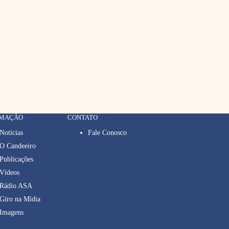
RMAÇÃO
CONTATO
Notícias
Fale Conosco
O Candeeiro
Publicações
Vídeos
Rádio ASA
Giro na Mídia
Imagens