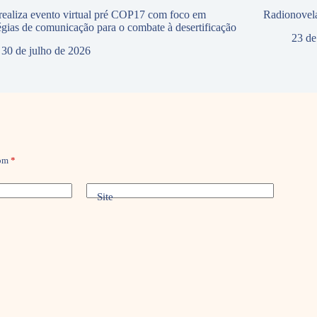
ealiza evento virtual pré COP17 com foco em
Radionovela
tégias de comunicação para o combate à desertificação
23 de
30 de julho de 2026
com
*
Site