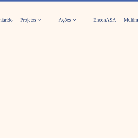
iárido
Projetos
Ações
EnconASA
Multim