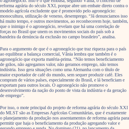
o agronegócio. Isso é o que embasa, segundo Vânia, o conceito de
reforma agrária do século XXI, porque abre um embate direto contra o
modelo agrícola excludente que é promovido pelo agronegócio:
monocultura, utilização de veneno, desemprego. “Já denunciamos isso
há muito tempo, e outros movimentos, ao reconhecerem hoje, também,
que o inimigo é o agronegócio, revelam que há uma correlação de
forças no Brasil que unem os movimentos sociais do país sob a
bandeira da denúncia da exclusão no campo brasileiro”, analisa.
Para o argumento de que é o agronegócio que traz riqueza para o país
ao equilibrar a balança comercial, Vânia lembra que também é o
agronegócio que exporta matéria-prima. “Não temos beneficiamento
de grãos, não agregamos valor, não geramos emprego, não temos
indústria. Isso gera situações como uma Alemanha com o título de
maior exportador de café do mundo, sem sequer produzir café. Eles
compram de vários países, especialmente do Brasil, e lá beneficiam e
exportam para outros locais. O agronegócio não promove o
desenvolvimento da nação do ponto de vista da indústria e da geração
de emprego”.
Por isso, o mote principal do projeto de reforma agrária do século XXI
do MLST são as Empresas Agrícolas Comunitárias, que é exatamente
o planejamento da produção nos assentamentos de reforma agrária para
permitir que haja o beneficiamento da produção agregando valor e
gerando emprego e renda. No domingo (21), no lançamento da