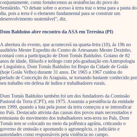
conjuntamente, como fortalecemos as resistências do povo do
Semiárido. “O debate sobre o acesso à terra traz o tema para a pauta do
dia, pois a terra é o elemento fundamental para se construir um
desenvolvimento sustentável”, diz.
Dom Balduíno abre encontro da ASA em Teresina (PI)
A abertura do evento, que acontecerá na quarta-feira (10), ás 19h no
auditório Mestre Expedito do Centro de Artesanato Mestre Dezinho,
contará com a participação de Dom Tomás Balduíno. Goiano de 82
anos de idade, filósofo e teólogo com pós-graduação em Antropologia
e Linguística, Dom Tomás Balduíno foi Bispo da Cidade de Goiás
(hoje Goiás Velho) durante 31 anos. De 1965 a 1967 cuidou do
prelado de Conceição do Araguaia, se tornando bastante conhecido por
seu trabalho em defesa de índios e trabalhadores rurais.
Dom Tomás Balduíno também foi um dos fundadores da Comissão
Pastoral da Terra (CPT), em 1975. Assumiu a presidência da entidade
em 1999, quando a luta pela posse da terra começou a se intensificar
no País. Destacado ativista das causas dos povos mais necessitados e
entusiasta do movimento dos trabalhadores sem-terra no País, Dom
Tomás tem se colocado no meio da polêmica agrária, criticando o
governo de omissão e apontando o agronegócio, o judiciário e
autoridades como responsáveis pela violência no campo.