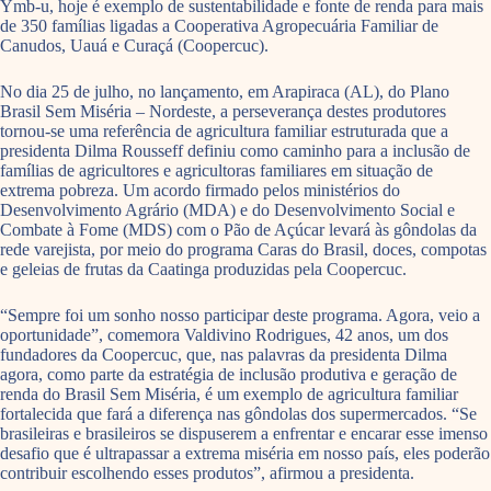
Ymb-u, hoje é exemplo de sustentabilidade e fonte de renda para mais
de 350 famílias ligadas a Cooperativa Agropecuária Familiar de
Canudos, Uauá e Curaçá (Coopercuc).
No dia 25 de julho, no lançamento, em Arapiraca (AL), do Plano
Brasil Sem Miséria – Nordeste, a perseverança destes produtores
tornou-se uma referência de agricultura familiar estruturada que a
presidenta Dilma Rousseff definiu como caminho para a inclusão de
famílias de agricultores e agricultoras familiares em situação de
extrema pobreza. Um acordo firmado pelos ministérios do
Desenvolvimento Agrário (MDA) e do Desenvolvimento Social e
Combate à Fome (MDS) com o Pão de Açúcar levará às gôndolas da
rede varejista, por meio do programa Caras do Brasil, doces, compotas
e geleias de frutas da Caatinga produzidas pela Coopercuc.
“Sempre foi um sonho nosso participar deste programa. Agora, veio a
oportunidade”, comemora Valdivino Rodrigues, 42 anos, um dos
fundadores da Coopercuc, que, nas palavras da presidenta Dilma
agora, como parte da estratégia de inclusão produtiva e geração de
renda do Brasil Sem Miséria, é um exemplo de agricultura familiar
fortalecida que fará a diferença nas gôndolas dos supermercados. “Se
brasileiras e brasileiros se dispuserem a enfrentar e encarar esse imenso
desafio que é ultrapassar a extrema miséria em nosso país, eles poderão
contribuir escolhendo esses produtos”, afirmou a presidenta.