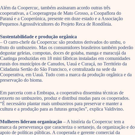
Além da Coopercuc, também assinaram acordo outras três
cooperativas, a Cooperagrepa de Mato Grosso, a Coopaflora do
Paraná e a Cooperúnica, presente em doze estado e a Associação
Pequenos Agrossilvicultores do Projeto Reca de Rondônia.
Sustentabilidade e produção orgânica
– O carro-chefe da Coopercuc são produtos derivados do umbu, o
fruto do umbuzeiro. Mas os consumidores brasileiros também poderão
degustar geleias, compotas, doces de goiaba, manga e maracujá da
Caatinga produzidas em 18 mini fábricas instaladas em comunidades
rurais dos municípios de Canudos, Uauá e Curaçá, no Território da
Cidadania Sertão do São Francisco, e centralizada na sede da
Cooperativa, em Uauá. Tudo com a marca da produção orgânica e da
preservação do bioma.
Em parceria com a Embrapa, a cooperativa dissemina técnicas de
enxerto no umbuzeiro, produz e distribui mudas para os cooperados.
“É necessário plantar mais umbuzeiros para preservar e manter a
cultura e a produção para as futuras gerações”, explica Valdivino.
Mulheres lideram organização
– A história da Coopercuc tem a
marca da perseverança que caracteriza o sertanejo, da organização e do
apoio de políticas públicas. A cooperada e gerente comercial da