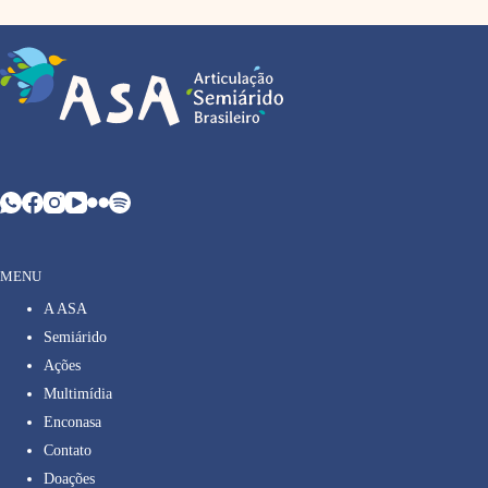
MENU
A ASA
Semiárido
Ações
Multimídia
Enconasa
Contato
Doações