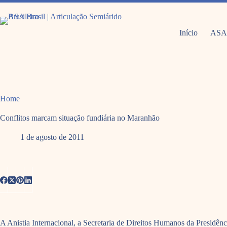
Pular
para
o
conteúdo
Início
ASA
Home
Conflitos marcam situação fundiária no Maranhão
1 de agosto de 2011
A Anistia Internacional, a Secretaria de Direitos Humanos da Presidên