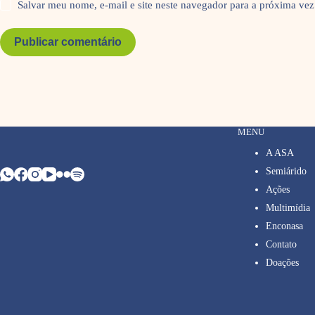
Salvar meu nome, e-mail e site neste navegador para a próxima vez
Publicar comentário
MENU
A ASA
Semiárido
Ações
Multimídia
Enconasa
Contato
Doações