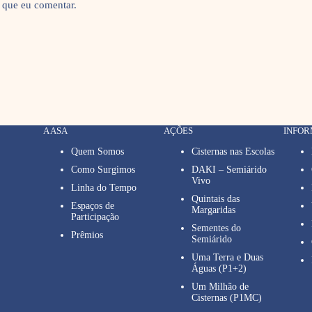
 que eu comentar.
A ASA
AÇÕES
INFO
Quem Somos
Cisternas nas Escolas
Como Surgimos
DAKI – Semiárido
Vivo
Linha do Tempo
Quintais das
Espaços de
Margaridas
Participação
Sementes do
Prêmios
Semiárido
Uma Terra e Duas
Águas (P1+2)
Um Milhão de
Cisternas (P1MC)