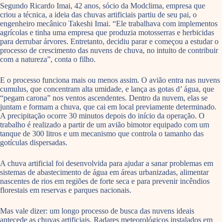
Segundo Ricardo Imai, 42 anos, sócio da Modclima, empresa que
criou a técnica, a ideia das chuvas artificiais partiu de seu pai, o
engenheiro mecânico Takeshi Imai. “Ele trabalhava com implementos
agrícolas e tinha uma empresa que produzia motosserras e herbicidas
para derrubar árvores. Entretanto, decidiu parar e começou a estudar o
processo de crescimento das nuvens de chuva, no intuito de contribuir
com a natureza”, conta o filho.
E o processo funciona mais ou menos assim. O avião entra nas nuvens
cumulus, que concentram alta umidade, e lança as gotas d’ água, que
“pegam carona” nos ventos ascendentes. Dentro da nuvem, elas se
juntam e formam a chuva, que cai em local previamente determinado.
A precipitação ocorre 30 minutos depois do início da operação. O
trabalho é realizado a partir de um avião bimotor equipado com um
tanque de 300 litros e um mecanismo que controla o tamanho das
gotículas dispersadas.
A chuva artificial foi desenvolvida para ajudar a sanar problemas em
sistemas de abastecimento de água em áreas urbanizadas, alimentar
nascentes de rios em regiões de forte seca e para prevenir incêndios
florestais em reservas e parques nacionais.
Mas vale dizer: um longo processo de busca das nuvens ideais
antecede as chuvas artificiais. Radares meteorológicos instalados em