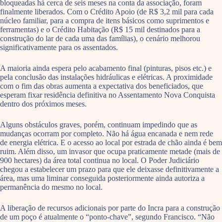
bloqueadas há cerca de seis meses na conta da associação, foram
finalmente liberados. Com o Crédito Apoio (de R$ 3,2 mil para cada
núcleo familiar, para a compra de itens básicos como suprimentos e
ferramentas) e o Crédito Habitação (R$ 15 mil destinados para a
construção do lar de cada uma das famílias), o cenário melhorou
significativamente para os assentados.
A maioria ainda espera pelo acabamento final (pinturas, pisos etc.) e
pela conclusão das instalações hidráulicas e elétricas. A proximidade
com o fim das obras aumenta a expectativa dos beneficiados, que
esperam fixar residência definitiva no Assentamento Nova Conquista
dentro dos próximos meses.
Alguns obstáculos graves, porém, continuam impedindo que as
mudanças ocorram por completo. Não há água encanada e nem rede
de energia elétrica. E o acesso ao local por estrada de chão ainda é bem
ruim. Além disso, um invasor que ocupa praticamente metade (mais de
900 hectares) da área total continua no local. O Poder Judiciário
chegou a estabelecer um prazo para que ele deixasse definitivamente a
área, mas uma liminar conseguida posteriormente ainda autoriza a
permanência do mesmo no local.
A liberação de recursos adicionais por parte do Incra para a construção
de um poço é atualmente o “ponto-chave”, segundo Francisco. “Não