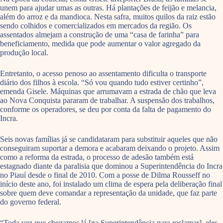
unem para ajudar umas as outras. Há plantações de feijão e melancia,
além do arroz e da mandioca. Nesta safra, muitos quilos da raiz estão
sendo colhidos e comercializados em mercados da região. Os
assentados almejam a construção de uma “casa de farinha” para
beneficiamento, medida que pode aumentar o valor agregado da
produção local.
Entretanto, o acesso penoso ao assentamento dificulta o transporte
diário dos filhos à escola. “Só vou quando tudo estiver certinho”,
emenda Gisele. Máquinas que arrumavam a estrada de chão que leva
ao Nova Conquista pararam de trabalhar. A suspensão dos trabalhos,
conforme os operadores, se deu por conta da falta de pagamento do
Incra.
Seis novas famílias já se candidataram para substituir aqueles que não
conseguiram suportar a demora e acabaram deixando o projeto. Assim
como a reforma da estrada, o processo de adesão também está
estagnado diante da paralisia que dominou a Superintendência do Incra
no Piauí desde o final de 2010. Com a posse de Dilma Rousseff no
início deste ano, foi instalado um clima de espera pela deliberação final
sobre quem deve comandar a representação da unidade, que faz parte
do governo federal.
“Toda vez que chegamos lá [na Superintendência para reclamar], eles