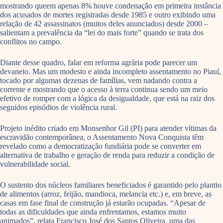
mostrando queem apenas 8% houve condenação em primeira instância
dos acusados de mortes registradas desde 1985 e outro exibindo uma
relação de 42 assassinatos (muitos deles anunciados) desde 2000 –
salientam a prevalência da “lei do mais forte” quando se trata dos
conflitos no campo.
Diante desse quadro, falar em reforma agrária pode parecer um
devaneio. Mas um modesto e ainda incompleto assentamento no Piauí,
tocado por algumas dezenas de famílias, vem nadando contra a
corrente e mostrando que o acesso à terra continua sendo um meio
efetivo de romper com a lógica da desigualdade, que está na raiz dos
seguidos episódios de violência rural.
Projeto inédito criado em Monsenhor Gil (PI) para atender vítimas da
escravidão contemporânea, o Assentamento Nova Conquista têm
revelado como a democratização fundiária pode se converter em
alternativa de trabalho e geração de renda para reduzir a condição de
vulnerabilidade social.
O sustento dos núcleos familiares beneficiados é garantido pelo plantio
de alimentos (arroz, feijão, mandioca, melancia etc.) e, em breve, as
casas em fase final de construção já estarão ocupadas. “Apesar de
todas as dificuldades que ainda enfrentamos, estamos muito
animados”, relata Francisco José dos Santos Oliveira, uma das