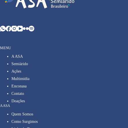
MENU
A ASA
Semiárido
Ações
Multimídia
Enconasa
Contato
Doações
A ASA
Quem Somos
Como Surgimos