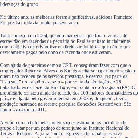
lideranças do grupo.
No último ano, as melhorias foram significativas, adiciona Francisco.
Foi preciso, todavia, muita perseverança.
Tudo começou em 2004, quando piauienses que foram vítimas de
escravidão em fazendas de pecuária no Pará se uniram inicialmente
com o objetivo de reivindicar os direitos trabalhistas que não foram
devidamente pagos pelo dono da fazenda onde estiveram.
Com ajuda de parceiros como a CPT, conseguiram fazer com que o
empregador Rosenval Alves dos Santos aceitasse pagar indenização a
quem não recebeu pelos serviços prestados. Rosenval fez parte da
“lista suja” do trabalho escravo – por conta da libertação de 78
trabalhadores da Fazenda Rio Tigre, em Santana do Araguaia (PA). O
proprietário constou ainda da relação dos 100 maiores desmatadores do
país, divulgada pelo governo federal em 2008 e, de quebra, teve a
produção rastreada na recente pesquisa Conexões Sustentáveis: São
Paulo -Amazônia 2011.
A vitória no embate pelas indenizações estimulou os membros do
grupo a lutar por um pedaço de terra junto ao Instituto Nacional de
Terras e Reforma Agrária (Incra). Egressos do trabalho escravo