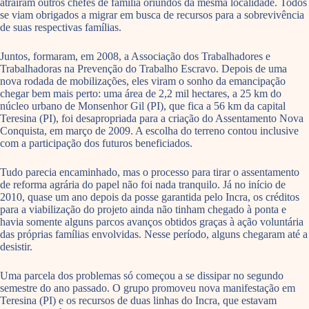
atraíram outros chefes de família oriundos da mesma localidade. Todos
se viam obrigados a migrar em busca de recursos para a sobrevivência
de suas respectivas famílias.
Juntos, formaram, em 2008, a Associação dos Trabalhadores e
Trabalhadoras na Prevenção do Trabalho Escravo. Depois de uma
nova rodada de mobilizações, eles viram o sonho da emancipação
chegar bem mais perto: uma área de 2,2 mil hectares, a 25 km do
núcleo urbano de Monsenhor Gil (PI), que fica a 56 km da capital
Teresina (PI), foi desapropriada para a criação do Assentamento Nova
Conquista, em março de 2009. A escolha do terreno contou inclusive
com a participação dos futuros beneficiados.
Tudo parecia encaminhado, mas o processo para tirar o assentamento
de reforma agrária do papel não foi nada tranquilo. Já no início de
2010, quase um ano depois da posse garantida pelo Incra, os créditos
para a viabilização do projeto ainda não tinham chegado à ponta e
havia somente alguns parcos avanços obtidos graças à ação voluntária
das próprias famílias envolvidas. Nesse período, alguns chegaram até a
desistir.
Uma parcela dos problemas só começou a se dissipar no segundo
semestre do ano passado. O grupo promoveu nova manifestação em
Teresina (PI) e os recursos de duas linhas do Incra, que estavam