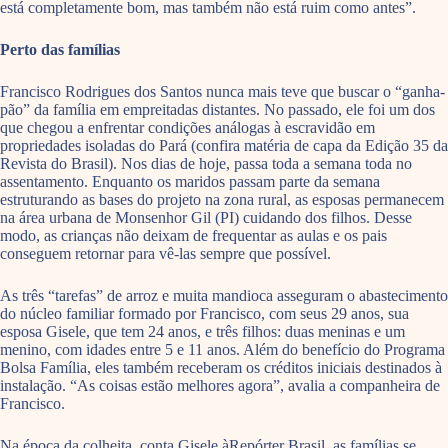
está completamente bom, mas também não está ruim como antes”.
Perto das famílias
Francisco Rodrigues dos Santos nunca mais teve que buscar o “ganha-
pão” da família em empreitadas distantes. No passado, ele foi um dos
que chegou a enfrentar condições análogas à escravidão em
propriedades isoladas do Pará (confira matéria de capa da Edição 35 da
Revista do Brasil). Nos dias de hoje, passa toda a semana toda no
assentamento. Enquanto os maridos passam parte da semana
estruturando as bases do projeto na zona rural, as esposas permanecem
na área urbana de Monsenhor Gil (PI) cuidando dos filhos. Desse
modo, as crianças não deixam de frequentar as aulas e os pais
conseguem retornar para vê-las sempre que possível.
As três “tarefas” de arroz e muita mandioca asseguram o abastecimento
do núcleo familiar formado por Francisco, com seus 29 anos, sua
esposa Gisele, que tem 24 anos, e três filhos: duas meninas e um
menino, com idades entre 5 e 11 anos. Além do benefício do Programa
Bolsa Família, eles também receberam os créditos iniciais destinados à
instalação. “As coisas estão melhores agora”, avalia a companheira de
Francisco.
Na época da colheita, conta Gisele àRepórter Brasil, as famílias se