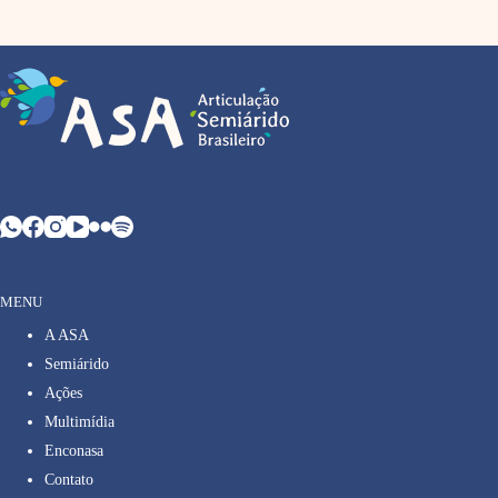
MENU
A ASA
Semiárido
Ações
Multimídia
Enconasa
Contato