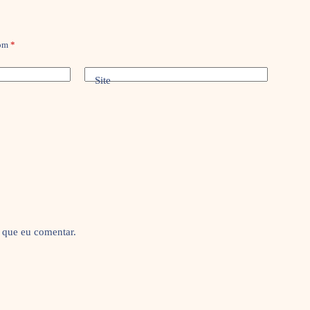
com
*
Site
 que eu comentar.