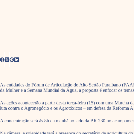
As entidades do Fórum de Articulação do Alto Sertão Paraibano (FAASP
da Mulher e a Semana Mundial da Água, a proposta é enfocar os temas 
As ações acontecerão a partir desta terça-feira (15) com uma Marcha 
luta contra o Agronegócio e os Agrotóxicos – em defesa da Reforma A
A concentração será às 8h da manhã ao lado da BR 230 no acampamen
Na câmara, a solenidade terá a presença do secretário de agricultura d