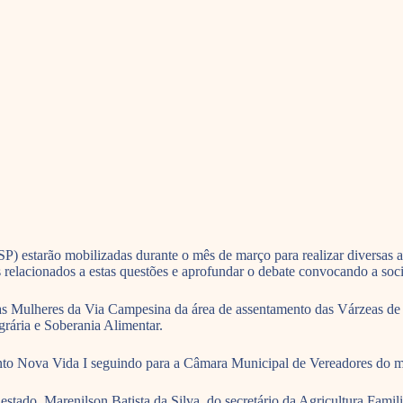
) estarão mobilizadas durante o mês de março para realizar diversas a
relacionados a estas questões e aprofundar o debate convocando a soc
das Mulheres da Via Campesina da área de assentamento das Várzeas de
grária e Soberania Alimentar.
to Nova Vida I seguindo para a Câmara Municipal de Vereadores do m
o estado, Marenilson Batista da Silva, do secretário da Agricultura Fa