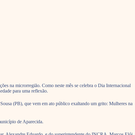
ções na microrregião. Como neste mês se celebra o Dia Internacional
iedade para uma reflexão.
 Sousa (PB), que vem em ato público exaltando um grito: Mulheres na
unicípio de Aparecida.
miliar, Alexandre Eduardo, e do superintendente do INCRA, Marcos Elói