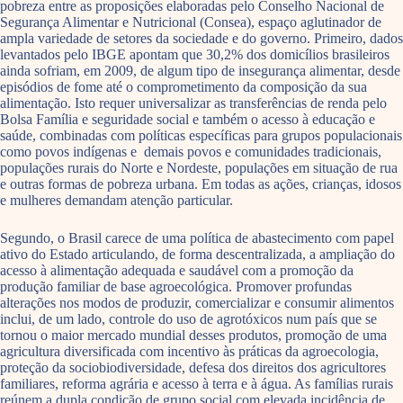
pobreza entre as proposições elaboradas pelo Conselho Nacional de
Segurança Alimentar e Nutricional (Consea), espaço aglutinador de
ampla variedade de setores da sociedade e do governo. Primeiro, dados
levantados pelo IBGE apontam que 30,2% dos domicílios brasileiros
ainda sofriam, em 2009, de algum tipo de insegurança alimentar, desde
episódios de fome até o comprometimento da composição da sua
alimentação. Isto requer universalizar as transferências de renda pelo
Bolsa Família e seguridade social e também o acesso à educação e
saúde, combinadas com políticas específicas para grupos populacionais
como povos indígenas e demais povos e comunidades tradicionais,
populações rurais do Norte e Nordeste, populações em situação de rua
e outras formas de pobreza urbana. Em todas as ações, crianças, idosos
e mulheres demandam atenção particular.
Segundo, o Brasil carece de uma política de abastecimento com papel
ativo do Estado articulando, de forma descentralizada, a ampliação do
acesso à alimentação adequada e saudável com a promoção da
produção familiar de base agroecológica. Promover profundas
alterações nos modos de produzir, comercializar e consumir alimentos
inclui, de um lado, controle do uso de agrotóxicos num país que se
tornou o maior mercado mundial desses produtos, promoção de uma
agricultura diversificada com incentivo às práticas da agroecologia,
proteção da sociobiodiversidade, defesa dos direitos dos agricultores
familiares, reforma agrária e acesso à terra e à água. As famílias rurais
reúnem a dupla condição de grupo social com elevada incidência de