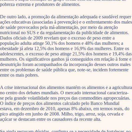
pobreza extrema e produtores de alimentos.
De outro lado, a promoção da alimentação adequada e saudável requer
ações educativas (associadas à prevenção) e o enfrentamento dos males
de saúde provocados pela má-alimentação, por meio da atenção
nutricional no SUS e da regulamentação da publicidade de alimentos.
Dados oficiais de 2009 revelam que o excesso de peso entre a
população adulta atinge 50,1% dos homens e 48% das mulheres; a
obesidade já afeta 12,5% dos homens e 16,9% das mulheres. Entre os
adolescentes, o excesso de peso atinge 21,5% dos homens e 19,4% das
mulheres. Os significativos ganhos já conseguidos em relação à fome e
desnutrição foram acompanhados da incorporação desses outros males
entre os problemas de saúde pública que, note-se, incidem fortemente
entre os mais pobres.
A crise internacional dos alimentos mantém os alimentos e a agricultura
no centro dos debates mundiais. O mercado internacional caracteriza-
se pela grande volatilidade nos preços das commodities agropecuárias.
O índice de preços dos alimentos calculado pelo Banco Mundial
estava, em dezembro de 2010, apenas 8% abaixo, em termos reais, do
pico atingido em junho de 2008. Milho, trigo, arroz, soja, cevada e
açúcar se destacam entre os causadores da recente alta.
Se ainda restavam dúvidas, confirma-se a necessidade de fortalecer, no