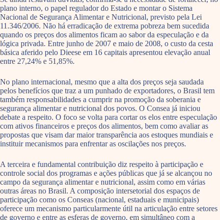
plano interno, o papel regulador do Estado e montar o Sistema
Nacional de Segurança Alimentar e Nutricional, previsto pela Lei
11.346/2006. Não há erradicação de extrema pobreza bem sucedida
quando os preços dos alimentos ficam ao sabor da especulação e da
lógica privada. Entre junho de 2007 e maio de 2008, o custo da cesta
básica aferido pelo Dieese em 16 capitais apresentou elevação anual
entre 27,24% e 51,85%.
No plano internacional, mesmo que a alta dos preços seja saudada
pelos benefícios que traz a um punhado de exportadores, o Brasil tem
também responsabilidades a cumprir na promoção da soberania e
segurança alimentar e nutricional dos povos. O Consea já iniciou
debate a respeito. O foco se volta para cortar os elos entre especulação
com ativos financeiros e preços dos alimentos, bem como avaliar as
propostas que visam dar maior transparência aos estoques mundiais e
instituir mecanismos para enfrentar as oscilações nos preços.
A terceira e fundamental contribuição diz respeito à participação e
controle social dos programas e ações públicas que já se alcançou no
campo da segurança alimentar e nutricional, assim como em várias
outras áreas no Brasil. A composição intersetorial dos espaços de
participação como os Conseas (nacional, estaduais e municipais)
oferece um mecanismo particularmente útil na articulação entre setores
de governo e entre as esferas de governo, em simultâneo com a