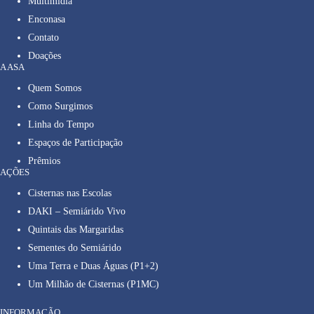
Multimídia
Enconasa
Contato
Doações
A ASA
Quem Somos
Como Surgimos
Linha do Tempo
Espaços de Participação
Prêmios
AÇÕES
Cisternas nas Escolas
DAKI – Semiárido Vivo
Quintais das Margaridas
Sementes do Semiárido
Uma Terra e Duas Águas (P1+2)
Um Milhão de Cisternas (P1MC)
INFORMAÇÃO