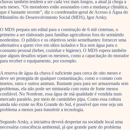
chuvas também tendem a ser cada vez mais longos, a atual já chega a
seis meses. “Os moradores estão assustados com a mudança climática,
que é bastante recente”, diz o coordenador-geral de Acesso à Água do
Ministério do Desenvolvimento Social (MDS), Igor Arsky.
O MDS prepara um edital para a construção de 6 mil cisternas, o
primeiro a ser elaborado para famílias agricultoras fora do semiárido
nordestino. O público e os objetivos serão semelhantes: fornecer uma
alternativa a quem vive em sítios isolados e fica sem água para o
consumo pessoal (beber, cozinhar e higiene). O MDS espera também
que alguns desafios sejam os mesmos, como a capacitação do morador
para receber o equipamento, por exemplo.
A reserva de água da chuva é suficiente para cerca de oito meses e
deve ser protegida de qualquer contaminação, como o contato com
insetos, ratos e outros animais. Bastante pura para ser armazenada sem
problemas, ela não pode ser misturada com outra de fonte menos
confiável. No Nordeste, essa água de má qualidade é vendida num
mercado paralelo, por meio de caminhões pipa. Como essa cultura
ainda não existe no Rio Grande do Sul, é possível que esse seja um
problema a menos para transferir a tecnologia.
Segundo Arsky, a iniciativa deverá despertar na socidade local uma
necessária consciência ambiental, já que grande parte do problema