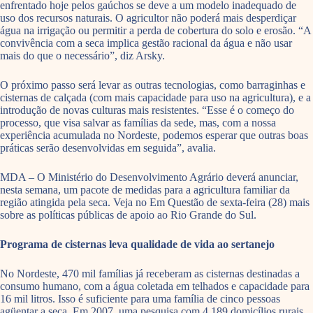
enfrentado hoje pelos gaúchos se deve a um modelo inadequado de
uso dos recursos naturais. O agricultor não poderá mais desperdiçar
água na irrigação ou permitir a perda de cobertura do solo e erosão. “A
convivência com a seca implica gestão racional da água e não usar
mais do que o necessário”, diz Arsky.
O próximo passo será levar as outras tecnologias, como barraginhas e
cisternas de calçada (com mais capacidade para uso na agricultura), e a
introdução de novas culturas mais resistentes. “Esse é o começo do
processo, que visa salvar as famílias da sede, mas, com a nossa
experiência acumulada no Nordeste, podemos esperar que outras boas
práticas serão desenvolvidas em seguida”, avalia.
MDA – O Ministério do Desenvolvimento Agrário deverá anunciar,
nesta semana, um pacote de medidas para a agricultura familiar da
região atingida pela seca. Veja no Em Questão de sexta-feira (28) mais
sobre as políticas públicas de apoio ao Rio Grande do Sul.
Programa de cisternas leva qualidade de vida ao sertanejo
No Nordeste, 470 mil famílias já receberam as cisternas destinadas a
consumo humano, com a água coletada em telhados e capacidade para
16 mil litros. Isso é suficiente para uma família de cinco pessoas
agüentar a seca. Em 2007, uma pesquisa com 4.189 domicílios rurais,