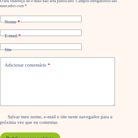
O seu endereço de e-mail não será publicado.
Campos obrigatórios são
marcados com
*
Nome
*
E-mail
*
Site
Adicionar comentário
*
Salvar meu nome, e-mail e site neste navegador para a
próxima vez que eu comentar.