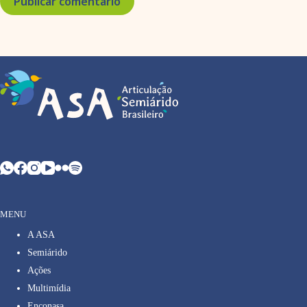
Publicar comentário
MENU
A ASA
Semiárido
Ações
Multimídia
Enconasa