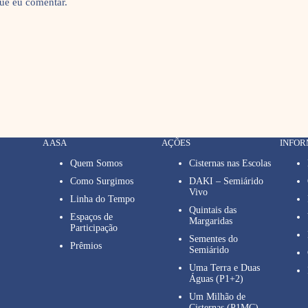
que eu comentar.
A ASA
AÇÕES
INFO
Quem Somos
Cisternas nas Escolas
Como Surgimos
DAKI – Semiárido
Vivo
Linha do Tempo
Quintais das
Espaços de
Margaridas
Participação
Sementes do
Prêmios
Semiárido
Uma Terra e Duas
Águas (P1+2)
Um Milhão de
Cisternas (P1MC)