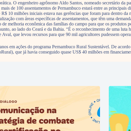
 prática. O engenheiro agrônomo Aldo Santos, nomeado secretário da pa
s mais de 100 assentamentos de Pernambuco estará entre as principais di
R$ 10 milhões iniciais estava nas gerências que foram para dentro da n
icalização com áreas específicas de assentamentos, que têm uma deman
cesso de melhoria econômica das famílias do campo para que os produto
o assunto, ao lado do Ceará e da Bahia. “É o reconhecimento de uma luta 
o de Aval, que levou recursos para que 90 mil agricultores pudessem op
anos em ações do programa Pernambuco Rural Sustentável. De acordo c
ural), que já havia conseguido quase US$ 40 milhões em financiamen