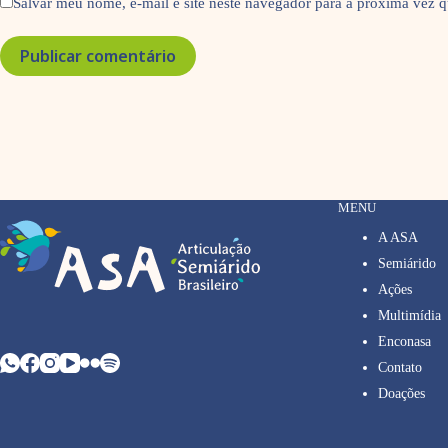
Salvar meu nome, e-mail e site neste navegador para a próxima vez 
Publicar comentário
MENU
A ASA
Semiárido
Ações
Multimídia
Enconasa
Contato
Doações