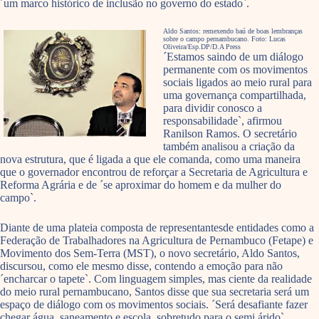
´um marco histórico de inclusão no governo do estado`.
Aldo Santos: remexendo baú de boas lembranças
sobre o campo pernambucano. Foto: Lucas
Oliveira/Esp.DP/D.A Press
´Estamos saindo de um diálogo
permanente com os movimentos
sociais ligados ao meio rural para
uma governança compartilhada,
para dividir conosco a
responsabilidade`, afirmou
Ranilson Ramos. O secretário
também analisou a criação da
nova estrutura, que é ligada a que ele comanda, como uma maneira
que o governador encontrou de reforçar a Secretaria de Agricultura e
Reforma Agrária e de ´se aproximar do homem e da mulher do
campo`.
Diante de uma plateia composta de representantesde entidades como a
Federação de Trabalhadores na Agricultura de Pernambuco (Fetape) e
Movimento dos Sem-Terra (MST), o novo secretário, Aldo Santos,
discursou, como ele mesmo disse, contendo a emoção para não
´encharcar o tapete`. Com linguagem simples, mas ciente da realidade
do meio rural pernambucano, Santos disse que sua secretaria será um
espaço de diálogo com os movimentos sociais. ´Será desafiante fazer
chegar água, saneamento e escola, sobretudo para o semi árido`,