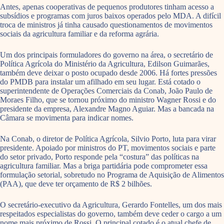
Antes, apenas cooperativas de pequenos produtores tinham acesso a
subsídios e programas com juros baixos operados pelo MDA. A difícil
troca de ministros já tinha causado questionamentos de movimentos
sociais da agricultura familiar e da reforma agrária.
Um dos principais formuladores do governo na área, o secretário de
Política Agrícola do Ministério da Agricultura, Edilson Guimarães,
também deve deixar o posto ocupado desde 2006. Há fortes pressões
do PMDB para instalar um afilhado em seu lugar. Está cotado o
superintendente de Operações Comerciais da Conab, João Paulo de
Moraes Filho, que se tornou próximo do ministro Wagner Rossi e do
presidente da empresa, Alexandre Magno Aguiar. Mas a bancada na
Câmara se movimenta para indicar nomes.
Na Conab, o diretor de Política Agrícola, Silvio Porto, luta para virar
presidente. Apoiado por ministros do PT, movimentos sociais e parte
do setor privado, Porto responde pela “costura” das políticas na
agricultura familiar. Mas a briga partidária pode comprometer essa
formulação setorial, sobretudo no Programa de Aquisição de Alimentos
(PAA), que deve ter orçamento de R$ 2 bilhões.
O secretário-executivo da Agricultura, Gerardo Fontelles, um dos mais
respeitados especialistas do governo, também deve ceder o cargo a um
nome mais próximo de Rossi. O principal cotado é o atual chefe de