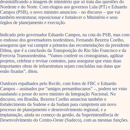
desmistificando a imagem de ministério que só trata das questões do
Nordeste e do Norte. Com elogios aos governos Lula (PT) e Eduardo
Campos (PSB), o novo ministro anunciou – no discurso – que vai
também reestruturar, reposicionar e fortalecer o Ministério e seus
órgãos de planejamento e execução.
Indicado pelo governador Eduardo Campos, na cota do PSB, mas com
o endosso dos governadores nordestinos, Fernando Bezerra Coelho,
assegurou que vai cumprir a primeira das recomendações da presidente
Dilma, que é a conclusão da Transposição do Rio São Francisco e da
Ferrovia Transnordestina. “Vamos conferir os cronogramas, agilizar
projetos, celebrar e revisar contratos, para assegurar que estas duas
importantes obras de infraestrutura sejam concluídas nas datas que
estão fixadas”, ditou.
Outdoors espalhados pelo Recife, com fotos de FBC e Eduardo
Campos – assinados por “amigos pernambucanos” –, podem ser visto
saudando a posse do novo ministro da Integração Nacional. No
discurso, em Brasília, Bezerra Coelho anunciou também o
fortalecimento da Sudene e da Sudam para cumprirem um novo
processo de planejamento e desenvolvimento regional, e a
implantação, ainda no começo da gestão, da Superintendência de
Desenvolvimento do Centro-Oeste (Sudeco), com as mesmas funções.