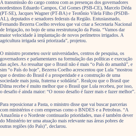
A transmissão do cargo contou com as presenças dos governadores
nordestinos Eduardo Campos, Cid Gomes (PSB-CE), Marcelo Déda
(PT-SE), Jacques Wagner (PT-BA) e Teotônio Vilela Filho (PSDB-
AL), deputados e senadores federais da Região. Entusiasmado,
Fernando Bezerra Coelho revelou que vai criar a Secretaria Nacional
de Irrigação, no bojo de uma reestruturação da Pasta. “Vamos dar
maior velocidade à implantação de novos perímetros irrigados. A
agricultura irrigada será priorizada”, projetou.
O ministro prometeu ouvir universidades, centros de pesquisa, os
governadores e parlamentares na formulação das políticas e execução
das ações. Ao ressaltar que o Brasil não é mais “o País do amanhã”, e
sim “o País do hoje”, Bezerra Coelho acrescentou que Lula “mostrou
que o destino do Brasil é a prosperidade e a construção de uma
sociedade mais justa, fraterna e solidária”. Realçou que o Brasil que
Dilma recebe é muito melhor que o Brasil que Lula recebeu, por isso,
o desafio é ainda maior: “O nosso desafio é fazer mais e fazer melhor”.
Para reposicionar a Pasta, o ministro disse que vai buscar parcerias
com ministérios e com empresas como o BNDES e a Petrobras. “A
Amazônia e o Nordeste continuarão prioridades, mas é também dever
do Ministério ter uma atuação mais relevante nas áreas pobres de
outras regiões (do País)”, declarou.