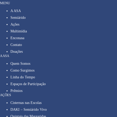
MENU
A ASA
Semiárido
Ações
Multimídia
Enconasa
Contato
Doações
A ASA
Quem Somos
Como Surgimos
Linha do Tempo
Espaços de Participação
Prêmios
AÇÕES
Cisternas nas Escolas
DAKI – Semiárido Vivo
Quintais das Margaridas