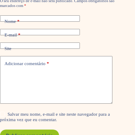
O seu endereço de e-mail não será publicado.
Campos obrigatórios são
marcados com
*
Nome
*
E-mail
*
Site
Adicionar comentário
*
Salvar meu nome, e-mail e site neste navegador para a
próxima vez que eu comentar.