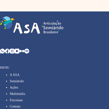
MENU
A ASA
Semiárido
Ações
Multimídia
Enconasa
Contato