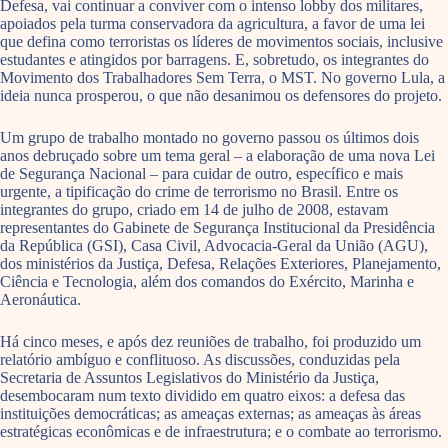
Defesa, vai continuar a conviver com o intenso lobby dos militares,
apoiados pela turma conservadora da agricultura, a favor de uma lei
que defina como terroristas os líderes de movimentos sociais, inclusive
estudantes e atingidos por barragens. E, sobretudo, os integrantes do
Movimento dos Trabalhadores Sem Terra, o MST. No governo Lula, a
ideia nunca prosperou, o que não desanimou os defensores do projeto.
Um grupo de trabalho montado no governo passou os últimos dois
anos debruçado sobre um tema geral – a elaboração de uma nova Lei
de Segurança Nacional – para cuidar de outro, específico e mais
urgente, a tipificação do crime de terrorismo no Brasil. Entre os
integrantes do grupo, criado em 14 de julho de 2008, estavam
representantes do Gabinete de Segurança Institucional da Presidência
da República (GSI), Casa Civil, Advocacia-Geral da União (AGU),
dos ministérios da Justiça, Defesa, Relações Exteriores, Planejamento,
Ciência e Tecnologia, além dos comandos do Exército, Marinha e
Aeronáutica.
Há cinco meses, e após dez reuniões de trabalho, foi produzido um
relatório ambíguo e conflituoso. As discussões, conduzidas pela
Secretaria de Assuntos Legislativos do Ministério da Justiça,
desembocaram num texto dividido em quatro eixos: a defesa das
instituições democráticas; as ameaças externas; as ameaças às áreas
estratégicas econômicas e de infraestrutura; e o combate ao terrorismo.