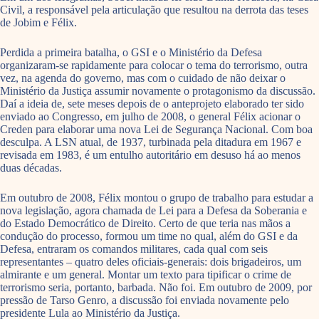
Civil, a responsável pela articulação que resultou na derrota das teses
de Jobim e Félix.
Perdida a primeira batalha, o GSI e o Ministério da Defesa
organizaram-se rapidamente para colocar o tema do terrorismo, outra
vez, na agenda do governo, mas com o cuidado de não deixar o
Ministério da Justiça assumir novamente o protagonismo da discussão.
Daí a ideia de, sete meses depois de o anteprojeto elaborado ter sido
enviado ao Congresso, em julho de 2008, o general Félix acionar o
Creden para elaborar uma nova Lei de Segurança Nacional. Com boa
desculpa. A LSN atual, de 1937, turbinada pela ditadura em 1967 e
revisada em 1983, é um entulho autoritário em desuso há ao menos
duas décadas.
Em outubro de 2008, Félix montou o grupo de trabalho para estudar a
nova legislação, agora chamada de Lei para a Defesa da Soberania e
do Estado Democrático de Direito. Certo de que teria nas mãos a
condução do processo, formou um time no qual, além do GSI e da
Defesa, entraram os comandos militares, cada qual com seis
representantes – quatro deles oficiais-generais: dois brigadeiros, um
almirante e um general. Montar um texto para tipificar o crime de
terrorismo seria, portanto, barbada. Não foi. Em outubro de 2009, por
pressão de Tarso Genro, a discussão foi enviada novamente pelo
presidente Lula ao Ministério da Justiça.