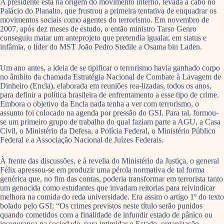
A presidente está na origem do movimento interno, levada a cabo no
Palácio do Planalto, que frustrou a primeira tentativa de enquadrar os
movimentos sociais como agentes do terrorismo. Em novembro de
2007, após dez meses de estudo, o então ministro Tarso Genro
conseguiu matar um anteprojeto que pretendia igualar, em status e
infâmia, o líder do MST João Pedro Stedile a Osama bin Laden.
Um ano antes, a ideia de se tipificar o terrorismo havia ganhado corpo
no âmbito da chamada Estratégia Nacional de Combate à Lavagem de
Dinheiro (Encla), elaborada em reuniões rea-lizadas, todos os anos,
para definir a política brasileira de enfrentamento a esse tipo de crime.
Embora o objetivo da Encla nada tenha a ver com terrorismo, o
assunto foi colocado na agenda por pressão do GSI. Para tal, formou-
se um primeiro grupo de trabalho do qual faziam parte a AGU, a Casa
Civil, o Ministério da Defesa, a Polícia Federal, o Ministério Público
Federal e a Associação Nacional de Juízes Federais.
À frente das discussões, e à revelia do Ministério da Justiça, o general
Félix apressou-se em produzir uma pérola normativa de tal forma
genérica que, no fim das contas, poderia transformar em terrorista tanto
um genocida como estudantes que invadam reitorias para reivindicar
melhora na comida do reda universidade. Era assim o artigo 1º do texto
bolado pelo GSI: “Os crimes previstos neste título serão punidos
quando cometidos com a finalidade de infundir estado de pânico ou
insegurança na sociedade, para intimidar o Estado, organização