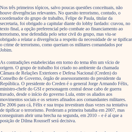
Nos três primeiros tópicos, salvo poucas questões conceituais, não
houve divergências relevantes. No quesito terrorismo, contudo, o
coordenador do grupo de trabalho, Felipe de Paula, titular da
secretaria, foi obrigado a capitular diante do lobby fardado: cravou, no
texto final, a opção preferencial pelo combate ao financiamento ao
terrorismo, tese defendida pelo setor civil do grupo, mas viu-se
obrigado a relatar a divergência a respeito da necessidade de se tipificar
o crime de terrorismo, como queriam os militares comandados por
Jobim.
As contradições estabelecidas em torno do tema têm um vício de
origem. O grupo de trabalho foi criado no ambiente da chamada
Câmara de Relações Exteriores e Defesa Nacional (Creden) do
Conselho de Governo, órgão de assessoramento do presidente da
República. O presidente do Creden é o general Jorge Armando Félix,
ministro-chefe do GSI e personagem central desse cabo de guerra
travado, desde o início do governo Lula, entre os aliados aos
movimentos sociais e os setores afinados aos comandantes militares.
De 2006 para cá, Félix e sua tropa investiram duas vezes na tentativa
de tipificar o terrorismo. Perderam a primeira batalha em 2007, mas
conseguiram abrir uma brecha na segunda, em 2010 – e é aí que a
posição de Dilma Rousseff será decisiva.