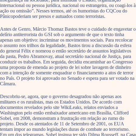
internacional ou pessoa jurídica, nacional ou estrangeira, ou coagi-los à
ação ou omissão”. Nesses termos, até os humoristas do CQCou do
Pânicopoderiam ser presos e autuados como terroristas.
Antes de Genro, Márcio Thomaz Bastos teve o cuidado de engavetar o
delírio antiterrorista do GSI sob o argumento de que o texto tinha
apenas um objetivo: incriminar os movimentos sociais. Para recolocar
o assunto nos trilhos da legalidade, Bastos tirou a discussão da esfera
do general Félix e nomeou o então secretário de assuntos legislativos
da pasta, Pedro Abramovay, atual secretário nacional de Justiça, para
conduzir os trabalhos. Em seguida, decidiu encaminhar ao Congresso
uma proposta de emenda ao projeto de lei sobre lavagem de dinheiro
com a intenção de somente enquadrar o financiamento a atos de terror
no País. O projeto foi aprovado no Senado e espera para ser votado na
Câmara.
Descobriu-se, agora, que o governo desagradou não apenas aos
militares e os ruralistas, mas os Estados Unidos. De acordo com
documentos revelados pelo site WikiLeaks, relatos enviados a
Washington pelo então embaixador americano em Brasília, Clifford
Sobel, em 2008, demonstram a frustração em relação ao rumo do
projeto. Desde os atentados de 11 de Setembro de 2001, os EUA
tentam impor ao mundo legislações duras de combate ao terrorismo.
Em um dos telegramas, Sobel insinua ter sido Dilma Rousseff, na Casa