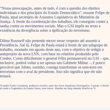
“Nossa preocupação, antes de tudo, é com a questão dos direitos
individuais e dos princípios do Estado Democrático”, resume Felipe de
Paula, atual secretário de Assuntos Legislativos do Ministério da
Justiça. À frente da coordenação dos trabalhos, ele conseguiu conter a
sanha contra os movimentos sociais. Mas o GSI impôs no texto a
existência da divergência sobre a tipificação do terrorismo.
Dilma Rousseff não pretende mexer nesse vespeiro até assumir a
Presidência. Até lá, Felipe de Paula estará à frente de um subgrupo de
trabalho, montado em agosto deste ano, com o objetivo de redigir o
anteprojeto da nova LSN, com base no relatório produzido pelo
Creden. Como dificilmente o general Félix permanecerá no GSI – que,
inclusive, poderá voltar a ser apenas um Gabinete Militar –, é pouco
provável que Jobim, sozinho, consiga transformar os sem-terra em
terroristas com o aval da presidente. Isso não significa que ele não
tentará.
*Leandro Fortes é jornalista, professor e escritor, autor dos livros Jornalismo Investigativo, Cayman: o dossiê
do medo e Fragmentos da Grande Guerra, entre outros. Mantém um blog chamado Brasília eu Vi.