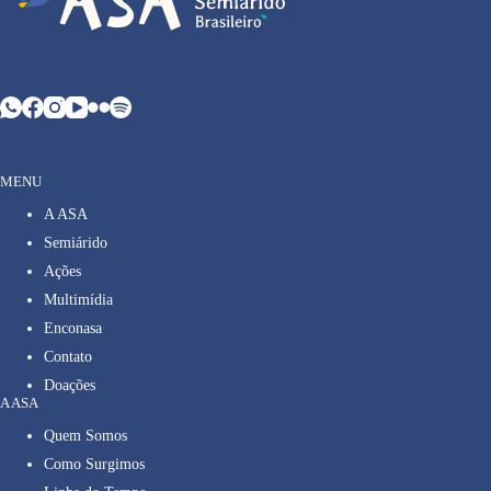
MENU
A ASA
Semiárido
Ações
Multimídia
Enconasa
Contato
Doações
A ASA
Quem Somos
Como Surgimos