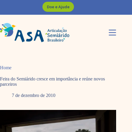
Pular
Doe e Ajude
para
o
conteúdo
Home
Feira do Semiárido cresce em importância e reúne novos
parceiros
7 de dezembro de 2010