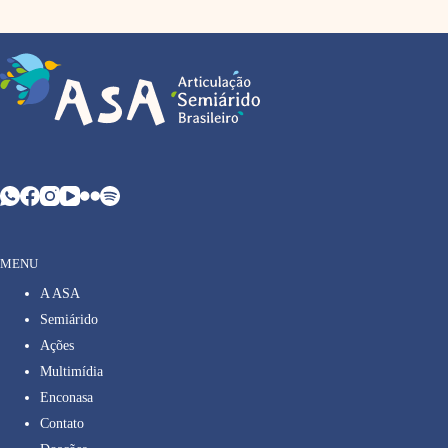
MENU
A ASA
Semiárido
Ações
Multimídia
Enconasa
Contato