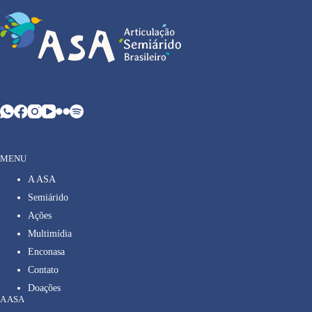
MENU
A ASA
Semiárido
Ações
Multimídia
Enconasa
Contato
Doações
A ASA