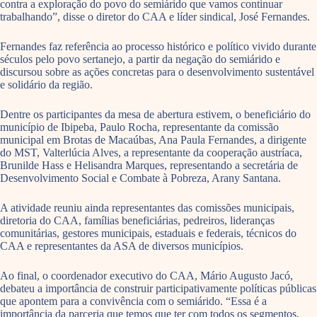
contra a exploração do povo do semiárido que vamos continuar
trabalhando”, disse o diretor do CAA e líder sindical, José Fernandes.
Fernandes faz referência ao processo histórico e político vivido durante
séculos pelo povo sertanejo, a partir da negação do semiárido e
discursou sobre as ações concretas para o desenvolvimento sustentável
e solidário da região.
Dentre os participantes da mesa de abertura estivem, o beneficiário do
município de Ibipeba, Paulo Rocha, representante da comissão
municipal em Brotas de Macaúbas, Ana Paula Fernandes, a dirigente
do MST, Valterlúcia Alves, a representante da cooperação austríaca,
Brunilde Hass e Helisandra Marques, representando a secretária de
Desenvolvimento Social e Combate à Pobreza, Arany Santana.
A atividade reuniu ainda representantes das comissões municipais,
diretoria do CAA, famílias beneficiárias, pedreiros, lideranças
comunitárias, gestores municipais, estaduais e federais, técnicos do
CAA e representantes da ASA de diversos municípios.
Ao final, o coordenador executivo do CAA, Mário Augusto Jacó,
debateu a importância de construir participativamente políticas públicas
que apontem para a convivência com o semiárido. “Essa é a
importância da parceria que temos que ter com todos os segmentos,