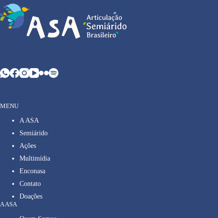
MENU
A ASA
Semiárido
Ações
Multimídia
Enconasa
Contato
Doações
A ASA