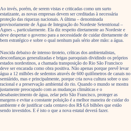
Ao invés, porém, de serem vistas e criticadas como um surto
estatizante, as novas empresas devem ser creditadas à necessária
proteção das riquezas nacionais. A última – denominada
provisoriamente de Água de Integração do Nordeste Setentrional –
Agnes -, particularmente. Ela diz respeito diretamente ao Nordeste e
deve despertar o governo para a necessidade de cuidar diretamente de
bem estratégico e sobre o qual nenhum país sério abre mão: a água.
Nascida debaixo de intenso tiroteio, críticas dos ambientalistas,
desconfianças generalizadas e brigas paroquiais dividindo os próprios
estados nordestinos, a chamada transposição do Rio São Francisco
deve ser encarada como obra positiva. Não apenas porque prevê levar
água a 12 milhões de sedentos através de 600 quilômetros de canais no
semiárido, mas e principalmente, porque cria nova cultura sobre o uso
racional e a preservação ambiental do rio. Quando o mundo se mostra
justamente preocupado com as mudanças climáticas e o
desabastecimento de água, zelar pelo São Francisco, proteger as
margens e evitar a constante poluição é a melhor maneira de cuidar do
ambiente e de justificar cada centavo dos R$ 6,6 bilhões que estão
sendo investidos. E é isto o que a nova estatal deverá fazer.