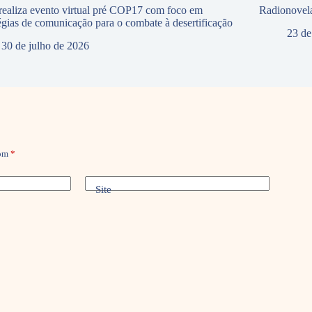
ealiza evento virtual pré COP17 com foco em
Radionovela
tégias de comunicação para o combate à desertificação
23 de
30 de julho de 2026
com
*
Site