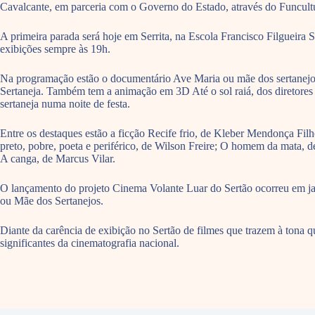
Cavalcante, em parceria com o Governo do Estado, através do Funcultur
A primeira parada será hoje em Serrita, na Escola Francisco Filgueir
exibições sempre às 19h.
Na programação estão o documentário Ave Maria ou mãe dos sertanejos,
Sertaneja. Também tem a animação em 3D Até o sol raiá, dos diretore
sertaneja numa noite de festa.
Entre os destaques estão a ficção Recife frio, de Kleber Mendonça Fi
preto, pobre, poeta e periférico, de Wilson Freire; O homem da mata, 
A canga, de Marcus Vilar.
O lançamento do projeto Cinema Volante Luar do Sertão ocorreu em jan
ou Mãe dos Sertanejos.
Diante da carência de exibição no Sertão de filmes que trazem à tona que
significantes da cinematografia nacional.