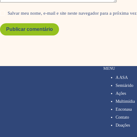
Salvar meu nome, e-mail e site neste navegador para a próxima vez
Publicar comentário
MENU
A ASA
Semiárido
Ações
Multimídia
Enconasa
Contato
Doações