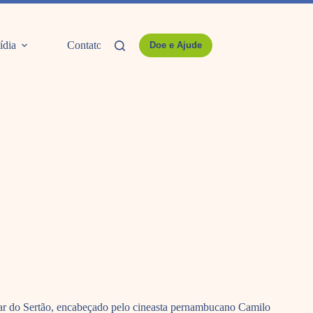
ídia
Contato
Doe e Ajude
 Luar do Sertão, encabeçado pelo cineasta pernambucano Camilo