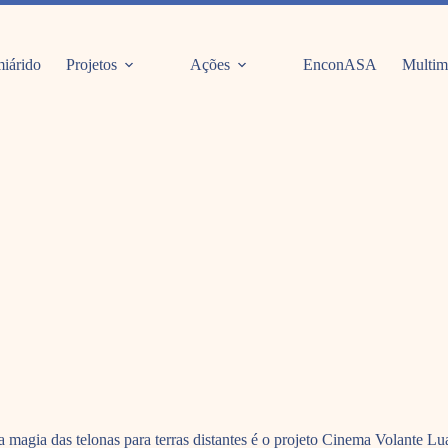
iárido
Projetos
Ações
EnconASA
Multim
a a magia das telonas para terras distantes é o projeto Cinema Volante