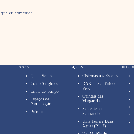
 que eu comentar.
A ASA
AÇÕES
INFO
Quem Somos
Cisternas nas Escolas
Como Surgimos
DAKI – Semiárido
Vivo
Linha do Tempo
Quintais das
Espaços de
Margaridas
Participação
Sementes do
Prêmios
Semiárido
Uma Terra e Duas
Águas (P1+2)
Um Milhão de