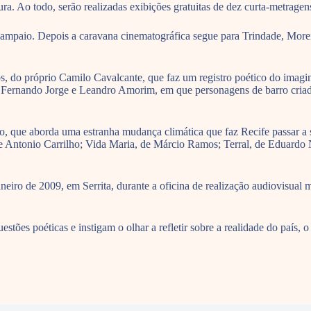
a. Ao todo, serão realizadas exibições gratuitas de dez curta-metragen
a Sampaio. Depois a caravana cinematográfica segue para Trindade, Mor
 do próprio Camilo Cavalcante, que faz um registro poético do imaginá
s Fernando Jorge e Leandro Amorim, em que personagens de barro criad
lho, que aborda uma estranha mudança climática que faz Recife passar 
de Antonio Carrilho; Vida Maria, de Márcio Ramos; Terral, de Eduardo 
eiro de 2009, em Serrita, durante a oficina de realização audiovisual
stões poéticas e instigam o olhar a refletir sobre a realidade do país, 