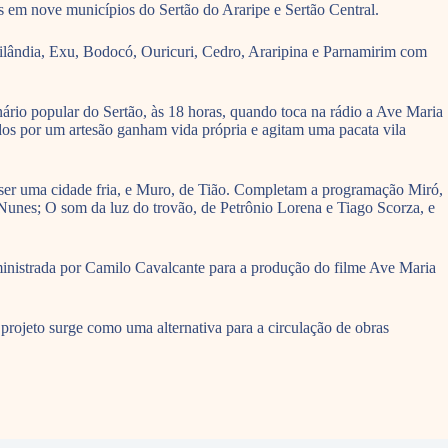
s em nove municípios do Sertão do Araripe e Sertão Central.
eilândia, Exu, Bodocó, Ouricuri, Cedro, Araripina e Parnamirim com
rio popular do Sertão, às 18 horas, quando toca na rádio a Ave Maria
os por um artesão ganham vida própria e agitam uma pacata vila
a ser uma cidade fria, e Muro, de Tião. Completam a programação Miró,
Nunes; O som da luz do trovão, de Petrônio Lorena e Tiago Scorza, e
 ministrada por Camilo Cavalcante para a produção do filme Ave Maria
o projeto surge como uma alternativa para a circulação de obras