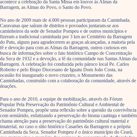
acontece a celebração da Santa Missa em louvor às Almas da
Barragem, as Almas do Povo, o Santo do Povo.
No ano de 2009 mais de 4.000 pessoas participaram da Caminhada.
Caravanas que saíram de distritos e povoados juntaram-se aos
caminheiros da sede de Senador Pompeu e de outros municípios e
fizeram a tradicional caminhada por 3 km ao Cemitério da Barragem
do Patu, alguns para agradecerem as graças alcançadas, a maioria pela
fé e devoção para com as Almas da Barragem, outros curiosos em
busca de informações sobre o fato histórico Campo de Concentração
da Seca de 1932 e a devoção, a fé da comunidade nas Santas Almas da
Barragem. A celebração foi conduzida pelo pároco local Pe. Carlos
Roberto e pelo Bispo Diocesano de Iguatu Dom João Costa, na
ocasião foi inaugurado o novo cruzeiro, o Monumento das
Caminhadas, construído com a colaboração da comunidade, através de
doações.
Para o ano de 2010, a equipe de mobilização, através do Fórum
Popular Pela Preservação do Patrimônio Cultural e Ambiental de
Senador Pompeu, propõe uma reflexão sobre a questão da convivência
com semiárido, enfatizando a preservação do bioma caatinga e também
chama atenção para a preservação do patrimônio cultural material e
imaterial, no caso o sítio histórico Casarões da Barragem e a própria
Caminhada da Seca. Senador Pompeu é o único município do Ceará,