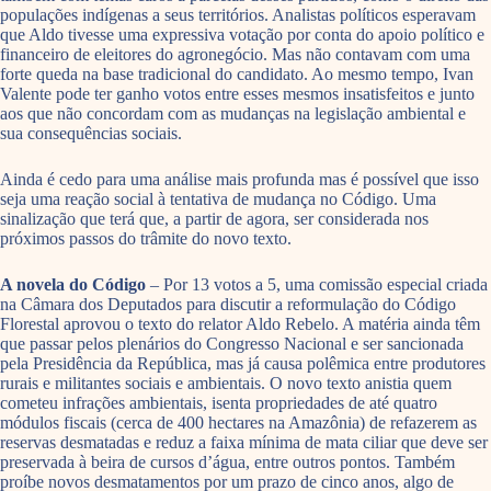
populações indígenas a seus territórios. Analistas políticos esperavam
que Aldo tivesse uma expressiva votação por conta do apoio político e
financeiro de eleitores do agronegócio. Mas não contavam com uma
forte queda na base tradicional do candidato. Ao mesmo tempo, Ivan
Valente pode ter ganho votos entre esses mesmos insatisfeitos e junto
aos que não concordam com as mudanças na legislação ambiental e
sua consequências sociais.
Ainda é cedo para uma análise mais profunda mas é possível que isso
seja uma reação social à tentativa de mudança no Código. Uma
sinalização que terá que, a partir de agora, ser considerada nos
próximos passos do trâmite do novo texto.
A novela do Código
– Por 13 votos a 5, uma comissão especial criada
na Câmara dos Deputados para discutir a reformulação do Código
Florestal aprovou o texto do relator Aldo Rebelo. A matéria ainda têm
que passar pelos plenários do Congresso Nacional e ser sancionada
pela Presidência da República, mas já causa polêmica entre produtores
rurais e militantes sociais e ambientais. O novo texto anistia quem
cometeu infrações ambientais, isenta propriedades de até quatro
módulos fiscais (cerca de 400 hectares na Amazônia) de refazerem as
reservas desmatadas e reduz a faixa mínima de mata ciliar que deve ser
preservada à beira de cursos d’água, entre outros pontos. Também
proíbe novos desmatamentos por um prazo de cinco anos, algo de