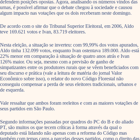
defendem posições opostas. Agora, analisando os números vindos das
urnas, é possível afirmar que o debate chegou à sociedade e causou
algum impacto nas votações que os dois receberam neste domingo.
De acordo com o site do Tribunal Superior Eleitoral, em 2006, Aldo
teve 169.621 votos e Ivan, 83.719 eleitores.
Nesta eleição, a situação se inverteu: com 99,99% dos votos apurados,
Aldo tinha 132.099 votos, enquanto Ivan ostentava 189.000. Aldo está
22% menor em comparação à situação de quatro anos atrás e Ivan
126% maior. Ou seja, mesmo com a previsão de ganho de
simpatizantes entre os produtores rurais que se vêem beneficiados com
seu discurso e prática (vale a leitura de matéria do jornal Valor
Econômico sobre isso), o relator do novo Código Florestal não
conseguiu compensar a perda de seus eleitores tradicionais, urbanos e
de esquerda.
Vale ressaltar que ambos foram reeleitos e com as maiores votações de
seus partidos em São Paulo.
Segundo informações passadas por quadros do PC do B e do aliado
PT, são muitos os que tecem críticas à forma através da qual o
deputado está lidando não apenas com a reforma do Código mas
também com temas caros a parcelas desses partidos, como o direito das