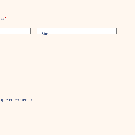
com
*
Site
 que eu comentar.