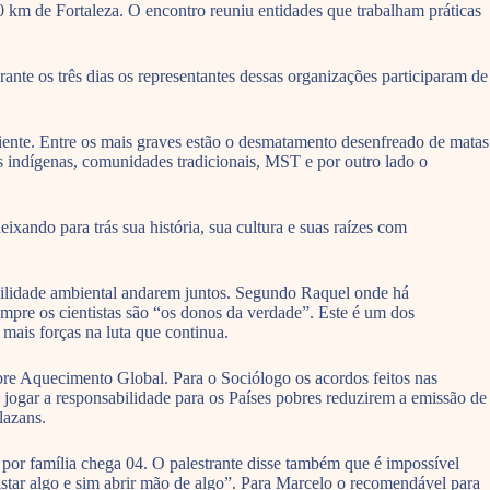
 km de Fortaleza. O encontro reuniu entidades que trabalham práticas
rante os três dias os representantes dessas organizações participaram de
biente. Entre os mais graves estão o desmatamento desenfreado de matas
os indígenas, comunidades tradicionais, MST e por outro lado o
xando para trás sua história, sua cultura e suas raízes com
abilidade ambiental andarem juntos. Segundo Raquel onde há
mpre os cientistas são “os donos da verdade”. Este é um dos
mais forças na luta que continua.
e Aquecimento Global. Para o Sociólogo os acordos feitos nas
ogar a responsabilidade para os Países pobres reduzirem a emissão de
lazans.
por família chega 04. O palestrante disse também que é impossível
istar algo e sim abrir mão de algo”. Para Marcelo o recomendável para