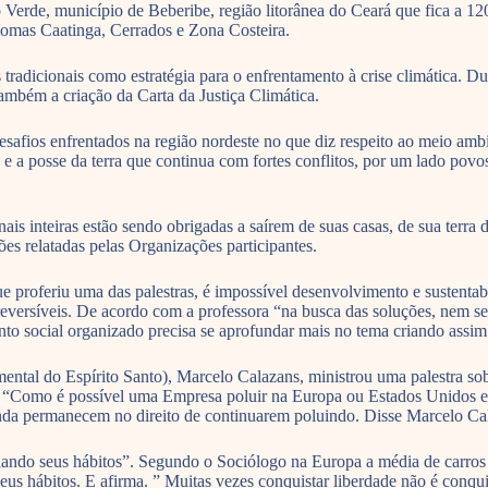
erde, município de Beberibe, região litorânea do Ceará que fica a 120
iomas Caatinga, Cerrados e Zona Costeira.
tradicionais como estratégia para o enfrentamento à crise climática. Du
ambém a criação da Carta da Justiça Climática.
esafios enfrentados na região nordeste no que diz respeito ao meio am
s e a posse da terra que continua com fortes conflitos, por um lado pov
inteiras estão sendo obrigadas a saírem de suas casas, de sua terra dei
ões relatadas pelas Organizações participantes.
ue proferiu uma das palestras, é impossível desenvolvimento e sustent
reversíveis. De acordo com a professora “na busca das soluções, nem se
o social organizado precisa se aprofundar mais no tema criando assim 
l do Espírito Santo), Marcelo Calazans, ministrou uma palestra sobr
 “Como é possível uma Empresa poluir na Europa ou Estados Unidos e j
ainda permanecem no direito de continuarem poluindo. Disse Marcelo Ca
ando seus hábitos”. Segundo o Sociólogo na Europa a média de carros 
eus hábitos. E afirma. ” Muitas vezes conquistar liberdade não é conqu