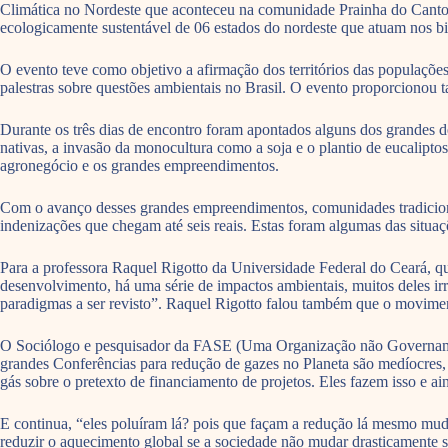
Climática no Nordeste que aconteceu na comunidade Prainha do Canto V
ecologicamente sustentável de 06 estados do nordeste que atuam nos b
O evento teve como objetivo a afirmação dos territórios das populações 
palestras sobre questões ambientais no Brasil. O evento proporcionou t
Durante os três dias de encontro foram apontados alguns dos grandes d
nativas, a invasão da monocultura como a soja e o plantio de eucalipto
agronegócio e os grandes empreendimentos.
Com o avanço desses grandes empreendimentos, comunidades tradicionais 
indenizações que chegam até seis reais. Estas foram algumas das situaç
Para a professora Raquel Rigotto da Universidade Federal do Ceará, q
desenvolvimento, há uma série de impactos ambientais, muitos deles ir
paradigmas a ser revisto”. Raquel Rigotto falou também que o moviment
O Sociólogo e pesquisador da FASE (Uma Organização não Governamenta
grandes Conferências para redução de gazes no Planeta são medíocres,
gás sobre o pretexto de financiamento de projetos. Eles fazem isso e 
E continua, “eles poluíram lá? pois que façam a redução lá mesmo mud
reduzir o aquecimento global se a sociedade não mudar drasticamente s