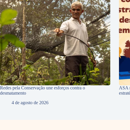
Redes pela Conservação une esforços contra o
ASA r
desmatamento
estra
4 de agosto de 2026