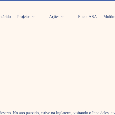
iárido
Projetos
Ações
EnconASA
Multim
eserto. No ano passado, estive na Inglaterra, visitando o Inpe deles, e v