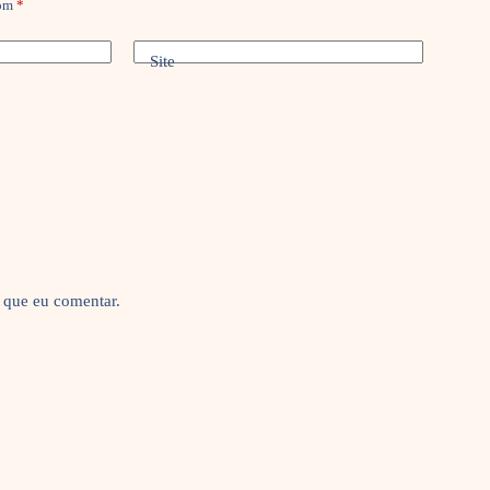
com
*
Site
 que eu comentar.