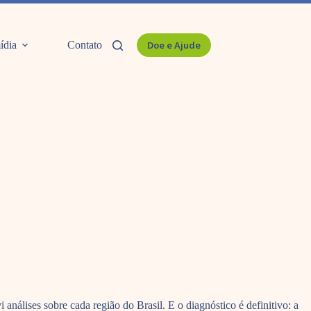
ídia
Contato
Doe e Ajude
i análises sobre cada região do Brasil. E o diagnóstico é definitivo: a