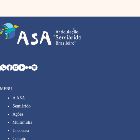
MENU
A ASA
Semiárido
Ações
Multimídia
Enconasa
Contato