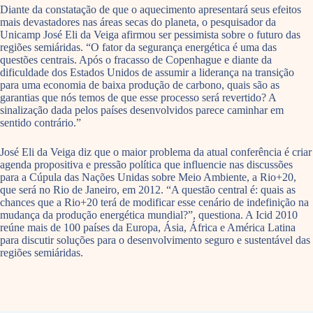
Diante da constatação de que o aquecimento apresentará seus efeitos
mais devastadores nas áreas secas do planeta, o pesquisador da
Unicamp José Eli da Veiga afirmou ser pessimista sobre o futuro das
regiões semiáridas. “O fator da segurança energética é uma das
questões centrais. Após o fracasso de Copenhague e diante da
dificuldade dos Estados Unidos de assumir a liderança na transição
para uma economia de baixa produção de carbono, quais são as
garantias que nós temos de que esse processo será revertido? A
sinalização dada pelos países desenvolvidos parece caminhar em
sentido contrário.”
José Eli da Veiga diz que o maior problema da atual conferência é criar
agenda propositiva e pressão política que influencie nas discussões
para a Cúpula das Nações Unidas sobre Meio Ambiente, a Rio+20,
que será no Rio de Janeiro, em 2012. “A questão central é: quais as
chances que a Rio+20 terá de modificar esse cenário de indefinição na
mudança da produção energética mundial?”, questiona. A Icid 2010
reúne mais de 100 países da Europa, Ásia, África e América Latina
para discutir soluções para o desenvolvimento seguro e sustentável das
regiões semiáridas.