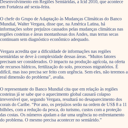
Desenvolvimento em Regiões Semiáridas, a Icid 2010, que acontece
em Fortaleza até sexta-feira.
O chefe do Grupo de Adaptação às Mudanças Climáticas do Banco
Mundial, Walter Vergara, disse que, na América Latina, há
informações sobre prejuízos causados pelas mudanças climáticas nas
regiões costeiras e áreas montanhosas dos Andes, mas terras secas
continuam sem diagnóstico econômico adequado.
Vergara acredita que a dificuldade de informações nas regiões
semiáridas se deve à complexidade dessas áreas. “Muitos fatores
precisam ser considerados. O impacto na produção agrícola, na oferta
de recursos hídricos, fertilização do solo, processos migratórios. É
difícil, mas isso precisa ser feito com urgência. Sem eles, não teremos a
real dimensão do problema”, avalia.
O representante do Banco Mundial cita que em relação às regiões
costeiras já se sabe que o aquecimento global causará colapso
irreversível que, segundo Vergara, resultará no desaparecimento dos
corais do Caribe. “Por ano, os prejuízos serão na ordem de US$ 8 a 11
bilhões, com a redução da pesca, do turismo, custos com a proteção
das costas. Os números ajudam a dar uma urgência no enfrentamento
do problema. O mesmo precisa acontecer no semiárido.”