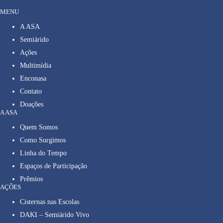
MENU
A ASA
Semiárido
Ações
Multimídia
Enconasa
Contato
Doações
A ASA
Quem Somos
Como Surgimos
Linha do Tempo
Espaços de Participação
Prêmios
AÇÕES
Cisternas nas Escolas
DAKI – Semiárido Vivo