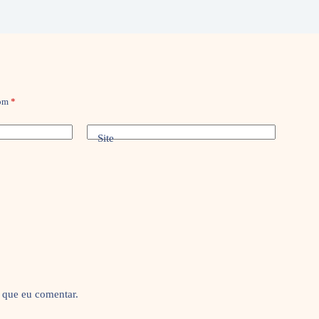
com
*
Site
 que eu comentar.