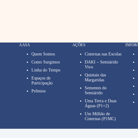
A ASA
AÇÕES
INFO
Quem Somos
Cisternas nas Escolas
Como Surgimos
DAKI – Semiárido
Vivo
Linha do Tempo
Quintais das
Espaços de
Margaridas
Participação
Sementes do
Prêmios
Semiárido
Uma Terra e Duas
Águas (P1+2)
Um Milhão de
Cisternas (P1MC)