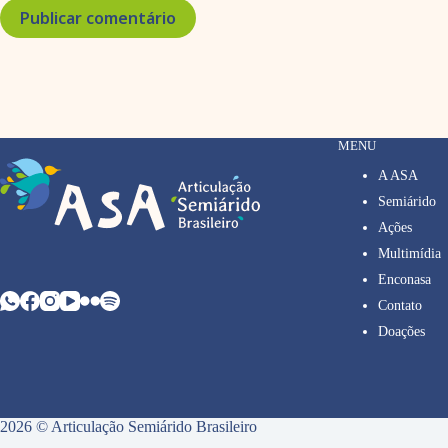
Publicar comentário
MENU
A ASA
Semiárido
Ações
Multimídia
Enconasa
Contato
Doações
2026 © Articulação Semiárido Brasileiro