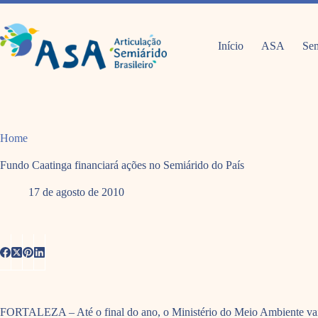
Pular
para
o
conteúdo
Início
ASA
Sem
Home
Fundo Caatinga financiará ações no Semiárido do País
17 de agosto de 2010
FORTALEZA – Até o final do ano, o Ministério do Meio Ambiente vai def