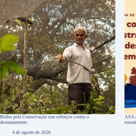
Redes pela Conservação une esforços contra o
ASA r
desmatamento
estra
4 de agosto de 2026