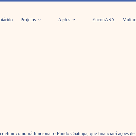
iárido
Projetos
Ações
EnconASA
Multim
inir como irá funcionar o Fundo Caatinga, que financiará ações de sus