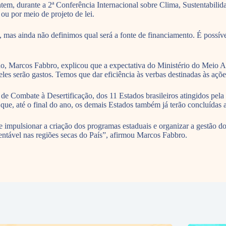
em, durante a 2ª Conferência Internacional sobre Clima, Sustentabili
 ou por meio de projeto de lei.
 mas ainda não definimos qual será a fonte de financiamento. É possíve
o, Marcos Fabbro, explicou que a expectativa do Ministério do Meio 
 eles serão gastos. Temos que dar eficiência às verbas destinadas às a
bate à Desertificação, dos 11 Estados brasileiros atingidos pela d
ue, até o final do ano, os demais Estados também já terão concluídas as
impulsionar a criação dos programas estaduais e organizar a gestão do
tentável nas regiões secas do País”, afirmou Marcos Fabbro.