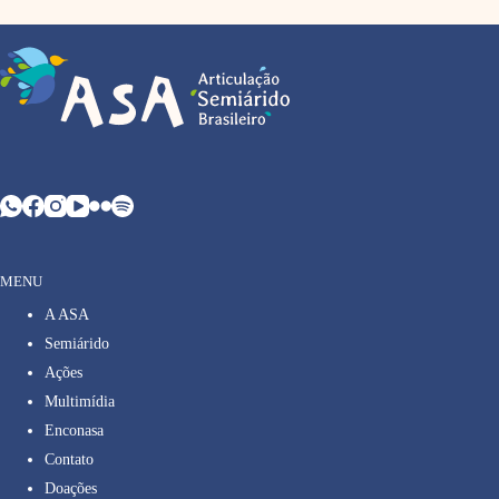
MENU
A ASA
Semiárido
Ações
Multimídia
Enconasa
Contato
Doações