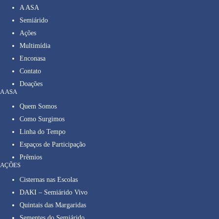
A ASA
Semiárido
Ações
Multimídia
Enconasa
Contato
Doações
A ASA
Quem Somos
Como Surgimos
Linha do Tempo
Espaços de Participação
Prêmios
AÇÕES
Cisternas nas Escolas
DAKI – Semiárido Vivo
Quintais das Margaridas
Sementes do Semiárido