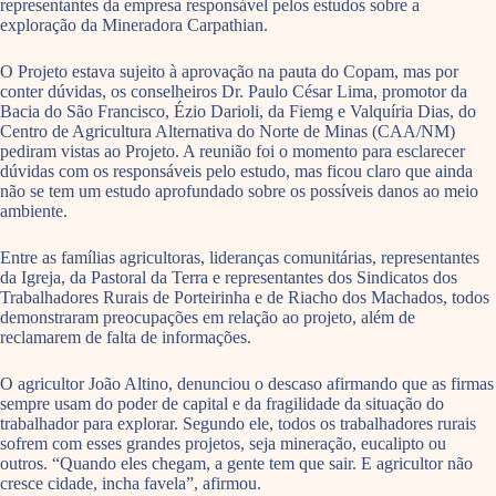
representantes da empresa responsável pelos estudos sobre a
exploração da Mineradora Carpathian.
O Projeto estava sujeito à aprovação na pauta do Copam, mas por
conter dúvidas, os conselheiros Dr. Paulo César Lima, promotor da
Bacia do São Francisco, Ézio Darioli, da Fiemg e Valquíria Dias, do
Centro de Agricultura Alternativa do Norte de Minas (CAA/NM)
pediram vistas ao Projeto. A reunião foi o momento para esclarecer
dúvidas com os responsáveis pelo estudo, mas ficou claro que ainda
não se tem um estudo aprofundado sobre os possíveis danos ao meio
ambiente.
Entre as famílias agricultoras, lideranças comunitárias, representantes
da Igreja, da Pastoral da Terra e representantes dos Sindicatos dos
Trabalhadores Rurais de Porteirinha e de Riacho dos Machados, todos
demonstraram preocupações em relação ao projeto, além de
reclamarem de falta de informações.
O agricultor João Altino, denunciou o descaso afirmando que as firmas
sempre usam do poder de capital e da fragilidade da situação do
trabalhador para explorar. Segundo ele, todos os trabalhadores rurais
sofrem com esses grandes projetos, seja mineração, eucalipto ou
outros. “Quando eles chegam, a gente tem que sair. E agricultor não
cresce cidade, incha favela”, afirmou.