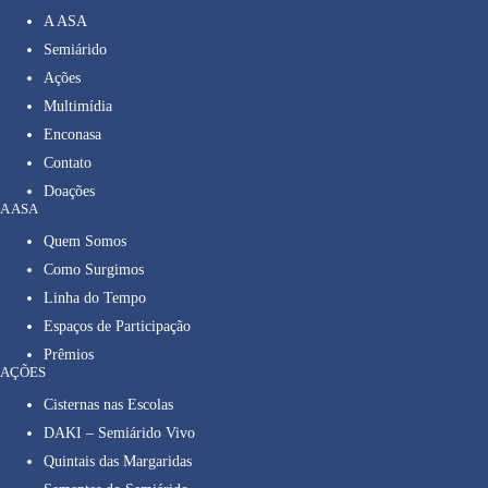
A ASA
Semiárido
Ações
Multimídia
Enconasa
Contato
Doações
A ASA
Quem Somos
Como Surgimos
Linha do Tempo
Espaços de Participação
Prêmios
AÇÕES
Cisternas nas Escolas
DAKI – Semiárido Vivo
Quintais das Margaridas