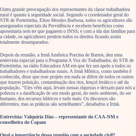
Outra grande preocupação dos representantes da classe trabalhadora
rural é quanto à seguridade social. Segundo o coordenador geral do
STR de Porteirinha, Elton Mendes Barbosa, todos os agricultores são
assegurados especiais da Previdência e recebem benefícios como
aposentaria sem ter que pagarem o INSS; e com a ida das famílias para
a cidade, os agricultores perdem todos os direitos ficando assim
totalmente desamparados.
Depois da reunião, a Irmã Amônica Porcina de Barros, deu uma
entrevista especial para o Programa A Voz do Trabalhador, do STR de
Porteirinha, na rádio Educadora AM em que fez um apelo a todos os
trabalhadores e trabalhadoras rurais. A Irmã Mônica, como também é
conhecida, disse que esse projeto em nada se difere de todos os outros
que trazem poluição, contaminação dos rios, lençol freático e até da
população. “Eles vêm aqui, levam nossas riquezas e deixam para nós a
pobreza e a danificação de um modo geral, do meio ambiente, do ser
humano, dos recursos hídricos e tudo mais. Os discursos são
diferentes, mas as práticas são semelhantes”, desabafou a Irmã.
Entrevista: Valquiria Dias – representante do CAA-NM e
conselheira do Copam
Qual a importância dessa reunião com a sociedade civil?