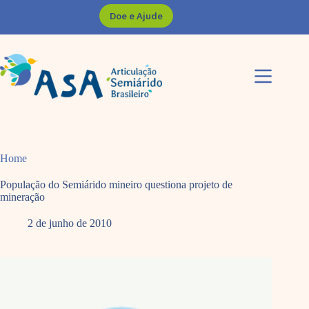
Pular
Doe e Ajude
para
o
conteúdo
Home
População do Semiárido mineiro questiona projeto de
mineração
2 de junho de 2010