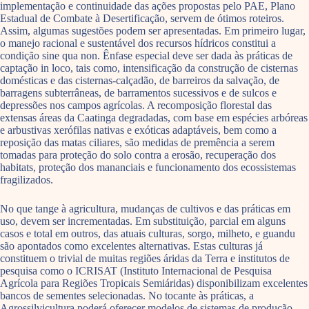
implementação e continuidade das ações propostas pelo PAE, Plano
Estadual de Combate à Desertificação, servem de ótimos roteiros.
Assim, algumas sugestões podem ser apresentadas. Em primeiro lugar,
o manejo racional e sustentável dos recursos hídricos constitui a
condição sine qua non. Ênfase especial deve ser dada às práticas de
captação in loco, tais como, intensificação da construção de cisternas
domésticas e das cisternas-calçadão, de barreiros da salvação, de
barragens subterrâneas, de barramentos sucessivos e de sulcos e
depressões nos campos agrícolas. A recomposição florestal das
extensas áreas da Caatinga degradadas, com base em espécies arbóreas
e arbustivas xerófilas nativas e exóticas adaptáveis, bem como a
reposição das matas ciliares, são medidas de premência a serem
tomadas para proteção do solo contra a erosão, recuperação dos
habitats, proteção dos mananciais e funcionamento dos ecossistemas
fragilizados.
No que tange à agricultura, mudanças de cultivos e das práticas em
uso, devem ser incrementadas. Em substituição, parcial em alguns
casos e total em outros, das atuais culturas, sorgo, milheto, e guandu
são apontados como excelentes alternativas. Estas culturas já
constituem o trivial de muitas regiões áridas da Terra e institutos de
pesquisa como o ICRISAT (Instituto Internacional de Pesquisa
Agrícola para Regiões Tropicais Semiáridas) disponibilizam excelentes
bancos de sementes selecionadas. No tocante às práticas, a
Agrossilvicultura poderá oferecer modelos de sistemas de produção