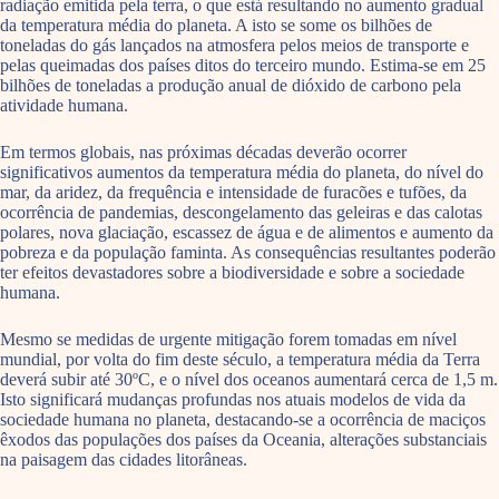
radiação emitida pela terra, o que está resultando no aumento gradual
da temperatura média do planeta. A isto se some os bilhões de
toneladas do gás lançados na atmosfera pelos meios de transporte e
pelas queimadas dos países ditos do terceiro mundo. Estima-se em 25
bilhões de toneladas a produção anual de dióxido de carbono pela
atividade humana.
Em termos globais, nas próximas décadas deverão ocorrer
significativos aumentos da temperatura média do planeta, do nível do
mar, da aridez, da frequência e intensidade de furacões e tufões, da
ocorrência de pandemias, descongelamento das geleiras e das calotas
polares, nova glaciação, escassez de água e de alimentos e aumento da
pobreza e da população faminta. As consequências resultantes poderão
ter efeitos devastadores sobre a biodiversidade e sobre a sociedade
humana.
Mesmo se medidas de urgente mitigação forem tomadas em nível
mundial, por volta do fim deste século, a temperatura média da Terra
deverá subir até 30ºC, e o nível dos oceanos aumentará cerca de 1,5 m.
Isto significará mudanças profundas nos atuais modelos de vida da
sociedade humana no planeta, destacando-se a ocorrência de maciços
êxodos das populações dos países da Oceania, alterações substanciais
na paisagem das cidades litorâneas.