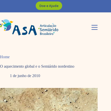
Pular
Doe e Ajude
para
o
conteúdo
Home
O aquecimento global e o Semiárido nordestino
1 de junho de 2010