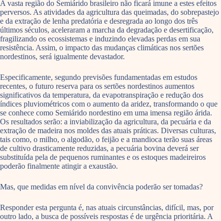
A vasta região do Semiárido brasileiro não ficará imune a estes efeitos
perversos. As atividades da agricultura das queimadas, do sobrepastejo
e da extração de lenha predatória e desregrada ao longo dos três
últimos séculos, aceleraram a marcha da degradação e desertificação,
fragilizando os ecossistemas e induzindo elevadas perdas em sua
resistência. Assim, o impacto das mudanças climáticas nos sertões
nordestinos, será igualmente devastador.
Especificamente, segundo previsões fundamentadas em estudos
recentes, o futuro reserva para os sertões nordestinos aumentos
significativos da temperatura, da evapotranspiração e redução dos
índices pluviométricos com o aumento da aridez, transformando o que
se conhece como Semiárido nordestino em uma imensa região árida.
Os resultados serão: a inviabilização da agricultura, da pecuária e da
extração de madeira nos moldes das atuais práticas. Diversas culturas,
tais como, o milho, o algodão, o feijão e a mandioca terão suas áreas
de cultivo drasticamente reduzidas, a pecuária bovina deverá ser
substituída pela de pequenos ruminantes e os estoques madeireiros
poderão finalmente atingir a exaustão.
Mas, que medidas em nível da convivência poderão ser tomadas?
Responder esta pergunta é, nas atuais circunstâncias, difícil, mas, por
outro lado, a busca de possíveis respostas é de urgência prioritária. A