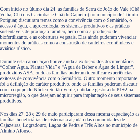
Com início no último dia 24, as famílias da Serra de João do Vale (Chã
Velha, Chã das Cacimbas e Chã do Cajueiro) no município de Triunfo
Potiguar, discutiram temas como a convivência com o Semiárido, o
acesso à água, a agroecologia, os sistemas produtivos e as práticas
sustentáveis de produção familiar, bem como a produção de
biofertilizante, e as coberturas vegetais. Elas ainda puderam vivenciar
momentos de práticas como a construção de canteiros econômicos e
aviários rústico.
Durante esta capacitação houve ainda a exibição dos documentários
“Colher Água, Plantar Vida” e “Água de Beber e Água de Limpar”,
produzidos ASA, onde as famílias puderam identificar experiências
exitosas de convivência com o Semiárido. Outro momento importante
foi a definição do caráter produtivo, onde as famílias puderam discutir
com a equipe do Núcleo Sertão Verde, entidade gestora do P1+2 na
microrregião, o que desejam adquirir para implantação de seus sistemas
produtivos.
Nos dias 27, 28 e 29 de maio participaram dessa mesma capacitação as
famílias beneficiárias de cisternas-calçadão das comunidades de
Cajazeiras, Logradouro, Lagoa de Pedra e Três Altos no município de
Almino Afonso.